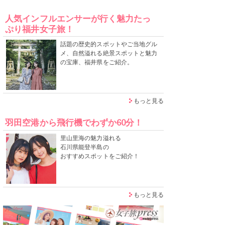
人気インフルエンサーが行く魅力たっ
ぷり福井女子旅！
話題の歴史的スポットやご当地グル
メ、自然溢れる絶景スポットと魅力
の宝庫、福井県をご紹介。
もっと見る
羽田空港から飛行機でわずか60分！
里山里海の魅力溢れる
石川県能登半島の
おすすめスポットをご紹介！
もっと見る