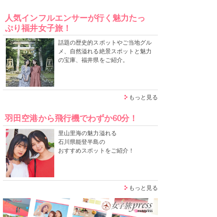
人気インフルエンサーが行く魅力たっ
ぷり福井女子旅！
話題の歴史的スポットやご当地グル
メ、自然溢れる絶景スポットと魅力
の宝庫、福井県をご紹介。
もっと見る
羽田空港から飛行機でわずか60分！
里山里海の魅力溢れる
石川県能登半島の
おすすめスポットをご紹介！
もっと見る