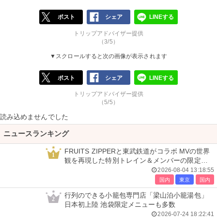
ポスト
シェア
LINEする
トリップアドバイザー提供
（3/5）
▼スクロールすると次の画像が表示されます
ポスト
シェア
LINEする
トリップアドバイザー提供
（5/5）
読み込めませんでした
ニュースランキング
FRUITS ZIPPERと東武鉄道がコラボ MVの世界
1
観を再現した特別トレイン＆メンバーの限定ア
ナウンス
2026-08-04 13:18:55
国内
東京
国内
行列のできる小籠包専門店「梁山泊小籠湯包」
2
日本初上陸 池袋限定メニューも多数
2026-07-24 18:22:41