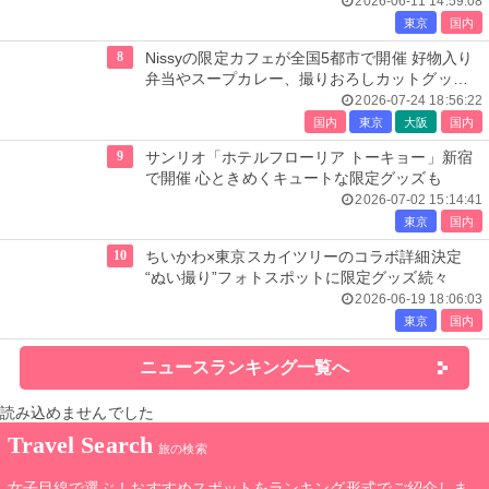
2026-06-11 14:59:08
東京
国内
8
Nissyの限定カフェが全国5都市で開催 好物入り
弁当やスープカレー、撮りおろしカットグッズ
も
2026-07-24 18:56:22
国内
東京
大阪
国内
9
サンリオ「ホテルフローリア トーキョー」新宿
で開催 心ときめくキュートな限定グッズも
2026-07-02 15:14:41
東京
国内
10
ちいかわ×東京スカイツリーのコラボ詳細決定
“ぬい撮り”フォトスポットに限定グッズ続々
2026-06-19 18:06:03
東京
国内
ニュースランキング一覧へ
読み込めませんでした
Travel Search
旅の検索
女子目線で選ぶ！おすすめスポットをランキング形式でご紹介しま