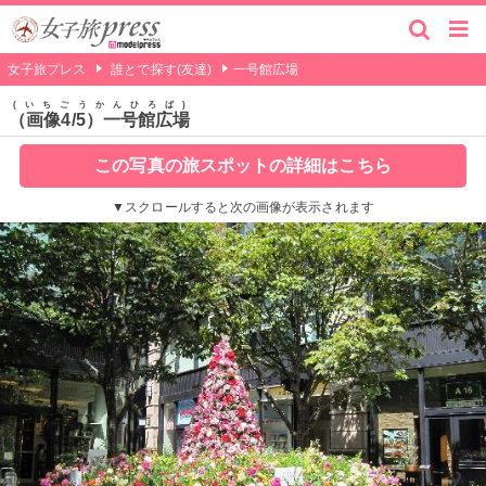
女子旅プレス
誰とで探す(友達)
一号館広場
いちごうかんひろば
（画像4/5）一号館広場
この写真の旅スポットの詳細はこちら
▼スクロールすると次の画像が表示されます