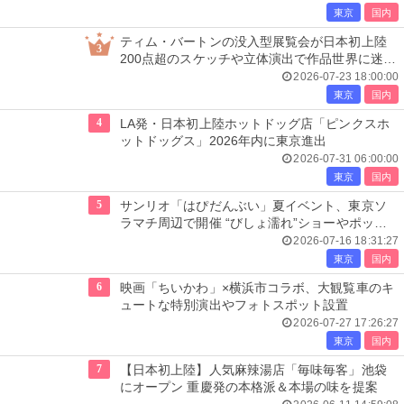
東京
国内
ティム・バートンの没入型展覧会が日本初上陸
3
200点超のスケッチや立体演出で作品世界に迷い
込む
2026-07-23 18:00:00
東京
国内
4
LA発・日本初上陸ホットドッグ店「ピンクスホ
ットドッグス」2026年内に東京進出
2026-07-31 06:00:00
東京
国内
5
サンリオ「はぴだんぶい」夏イベント、東京ソ
ラマチ周辺で開催 “びしょ濡れ”ショーやポップ
アップ店も
2026-07-16 18:31:27
東京
国内
6
映画「ちいかわ」×横浜市コラボ、大観覧車のキ
ュートな特別演出やフォトスポット設置
2026-07-27 17:26:27
東京
国内
7
【日本初上陸】人気麻辣湯店「毎味毎客」池袋
にオープン 重慶発の本格派＆本場の味を提案