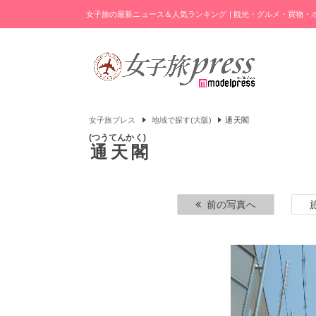
女子旅の最新ニュース＆人気ランキング | 観光・グルメ・買物
女子旅プレス
地域で探す(大阪)
通天閣
つうてんかく
通天閣
前の写真へ