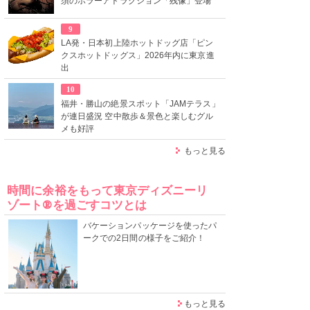
須のホラーアトラクション「残像」登場
9
LA発・日本初上陸ホットドッグ店「ピン
クスホットドッグス」2026年内に東京進
出
10
福井・勝山の絶景スポット「JAMテラス」
が連日盛況 空中散歩＆景色と楽しむグル
メも好評
もっと見る
時間に余裕をもって東京ディズニーリ
ゾート®を過ごすコツとは
バケーションパッケージを使ったパ
ークでの2日間の様子をご紹介！
もっと見る