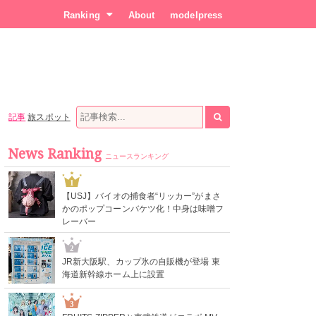
Ranking
About
modelpress
記事
旅スポット
News Ranking
ニュースランキング
1
【USJ】バイオの捕食者“リッカー”がまさ
かのポップコーンバケツ化！中身は味噌フ
レーバー
2
JR新大阪駅、カップ氷の自販機が登場 東
海道新幹線ホーム上に設置
3