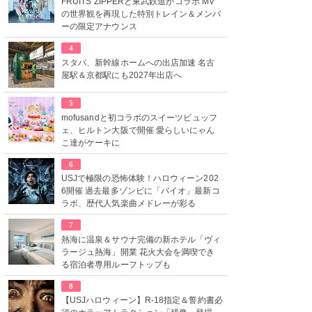
FRUITS ZIPPERと東武鉄道がコラボ MV
の世界観を再現した特別トレイン＆メンバ
ーの限定アナウンス
4
スタバ、新幹線ホームへの出店加速 名古
屋駅＆京都駅にも2027年出店へ
5
mofusandと初コラボのスイーツビュッフ
ェ、ヒルトン大阪で開催 愛らしいにゃん
こ達がケーキに
6
USJで極限の恐怖体験！ハロウィーン202
6開催 過去最多ゾンビに「バイオ」最新コ
ラボ、歴代人気楽曲メドレーが彩る
7
熱海に温泉＆サウナ完備の新ホテル「ヴィ
ラージュ熱海」開業 花火大会を満喫でき
る宿泊者専用ルーフトップも
8
【USJハロウィーン】R-18指定＆誓約書必