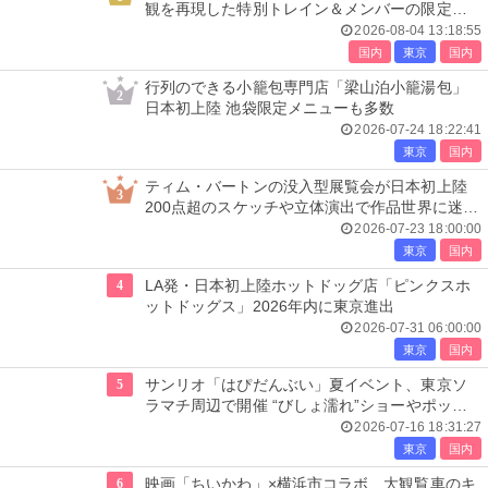
観を再現した特別トレイン＆メンバーの限定ア
ナウンス
2026-08-04 13:18:55
国内
東京
国内
行列のできる小籠包専門店「梁山泊小籠湯包」
2
日本初上陸 池袋限定メニューも多数
2026-07-24 18:22:41
東京
国内
ティム・バートンの没入型展覧会が日本初上陸
3
200点超のスケッチや立体演出で作品世界に迷い
込む
2026-07-23 18:00:00
東京
国内
4
LA発・日本初上陸ホットドッグ店「ピンクスホ
ットドッグス」2026年内に東京進出
2026-07-31 06:00:00
東京
国内
5
サンリオ「はぴだんぶい」夏イベント、東京ソ
ラマチ周辺で開催 “びしょ濡れ”ショーやポップ
アップ店も
2026-07-16 18:31:27
東京
国内
6
映画「ちいかわ」×横浜市コラボ、大観覧車のキ