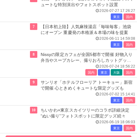
ュートな特別演出やフォトスポット設置
2026-07-27 17:26:27
東京
国内
7
【日本初上陸】人気麻辣湯店「毎味毎客」池袋
にオープン 重慶発の本格派＆本場の味を提案
2026-06-11 14:59:08
東京
国内
8
Nissyの限定カフェが全国5都市で開催 好物入り
弁当やスープカレー、撮りおろしカットグッズ
も
2026-07-24 18:56:22
国内
東京
大阪
国内
9
サンリオ「ホテルフローリア トーキョー」新宿
で開催 心ときめくキュートな限定グッズも
2026-07-02 15:14:41
東京
国内
10
ちいかわ×東京スカイツリーのコラボ詳細決定
“ぬい撮り”フォトスポットに限定グッズ続々
2026-06-19 18:06:03
東京
国内