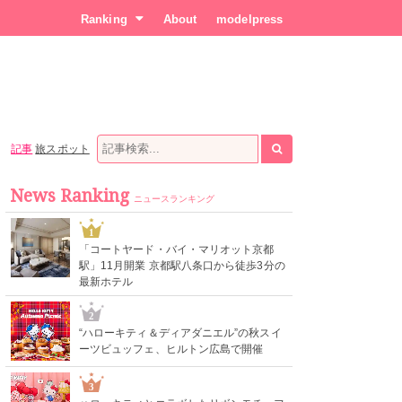
Ranking
About
modelpress
記事
旅スポット
News Ranking
ニュースランキング
1
「コートヤード・バイ・マリオット京都
駅」11月開業 京都駅八条口から徒歩3分の
最新ホテル
2
“ハローキティ＆ディアダニエル”の秋スイ
ーツビュッフェ、ヒルトン広島で開催
3