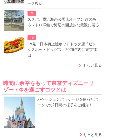
ーク復活
9
スタバ、横浜海の公園店オープン 趣のあ
るレトロ洋館で海辺の開放的な景観に浸る
10
LA発・日本初上陸ホットドッグ店「ピン
クスホットドッグス」2026年内に東京進
出
もっと見る
時間に余裕をもって東京ディズニーリ
ゾート®を過ごすコツとは
バケーションパッケージを使ったパ
ークでの2日間の様子をご紹介！
もっと見る