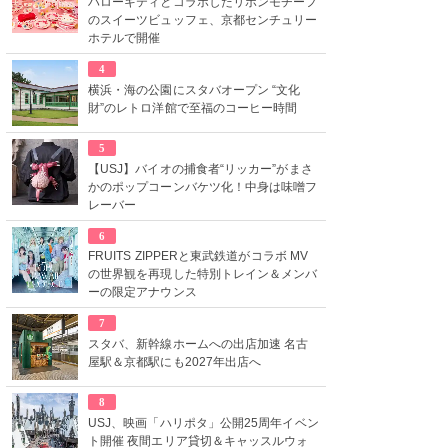
ハローキティとコラボしたリボンモチーフ
のスイーツビュッフェ、京都センチュリー
ホテルで開催
4
横浜・海の公園にスタバオープン “文化
財”のレトロ洋館で至福のコーヒー時間
5
【USJ】バイオの捕食者“リッカー”がまさ
かのポップコーンバケツ化！中身は味噌フ
レーバー
6
FRUITS ZIPPERと東武鉄道がコラボ MV
の世界観を再現した特別トレイン＆メンバ
ーの限定アナウンス
7
スタバ、新幹線ホームへの出店加速 名古
屋駅＆京都駅にも2027年出店へ
8
USJ、映画「ハリポタ」公開25周年イベン
ト開催 夜間エリア貸切＆キャッスルウォ