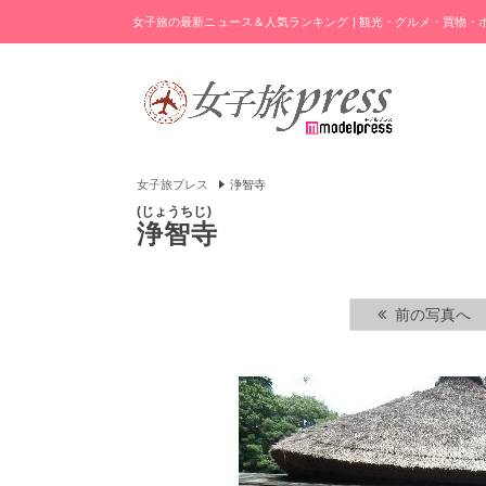
女子旅の最新ニュース＆人気ランキング | 観光・グルメ・買物
女子旅プレス
浄智寺
じょうちじ
浄智寺
前の写真へ