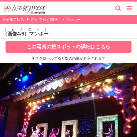
女子旅プレス
誰とで探す(彼氏)
マンボー
まんぼー
（画像4/6）マンボー
この写真の旅スポットの詳細はこちら
▼スクロールすると次の画像が表示されます