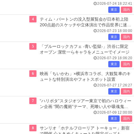
2026-07-24 18:22:41
東京
国内
4
ティム・バートンの没入型展覧会が日本初上陸
200点超のスケッチや立体演出で作品世界に迷い
込む
2026-07-23 18:00:00
東京
国内
5
「ブルーロックカフェ -青い監獄-」渋谷に限定
オープン 潔世一らキャラをメニューでイメージ
2026-07-29 18:06:20
東京
国内
6
映画「ちいかわ」×横浜市コラボ、大観覧車のキ
ュートな特別演出やフォトスポット設置
2026-07-27 17:26:27
東京
国内
7
“ハリポタ”スタジオツアー東京で初のハロウィー
ン企画 “闇の魔術”テーマ、死喰い人や吸魂鬼も
出現
2026-07-09 12:00:00
東京
国内
8
サンリオ「ホテルフローリア トーキョー」新宿
で開催 心ときめくキュートな限定グッズも