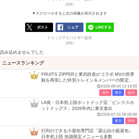
（6/8）
▼スクロールすると次の画像が表示されます
ポスト
シェア
LINEする
トリップアドバイザー提供
（8/8）
読み込めませんでした
ニュースランキング
FRUITS ZIPPERと東武鉄道がコラボ MVの世界
1
観を再現した特別トレイン＆メンバーの限定ア
ナウンス
2026-08-04 13:18:55
国内
東京
国内
LA発・日本初上陸ホットドッグ店「ピンクスホ
2
ットドッグス」2026年内に東京進出
2026-07-31 06:00:00
東京
国内
行列のできる小籠包専門店「梁山泊小籠湯包」
3
日本初上陸 池袋限定メニューも多数