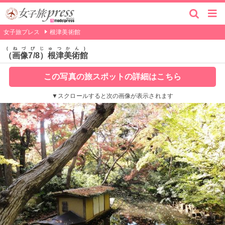
女子旅プレス
根津美術館
ねづびじゅつかん
（画像7/8）根津美術館
この写真の旅スポットの詳細はこちら
▼スクロールすると次の画像が表示されます