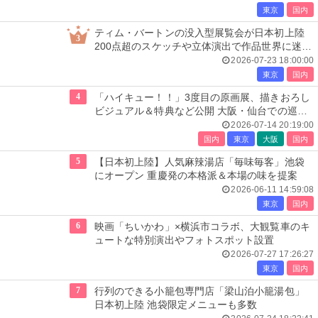
東京
国内
ティム・バートンの没入型展覧会が日本初上陸
3
200点超のスケッチや立体演出で作品世界に迷い
込む
2026-07-23 18:00:00
東京
国内
4
「ハイキュー！！」3度目の原画展、描きおろし
ビジュアル＆特典など公開 大阪・仙台での巡回
展も決定
2026-07-14 20:19:00
国内
東京
大阪
国内
5
【日本初上陸】人気麻辣湯店「毎味毎客」池袋
にオープン 重慶発の本格派＆本場の味を提案
2026-06-11 14:59:08
東京
国内
6
映画「ちいかわ」×横浜市コラボ、大観覧車のキ
ュートな特別演出やフォトスポット設置
2026-07-27 17:26:27
東京
国内
7
行列のできる小籠包専門店「梁山泊小籠湯包」
日本初上陸 池袋限定メニューも多数