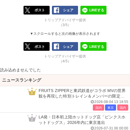
ポスト
シェア
LINEする
トリップアドバイザー提供
（3/5）
▼スクロールすると次の画像が表示されます
ポスト
シェア
LINEする
トリップアドバイザー提供
（4/5）
読み込めませんでした
ニュースランキング
FRUITS ZIPPERと東武鉄道がコラボ MVの世界
1
観を再現した特別トレイン＆メンバーの限定ア
ナウンス
2026-08-04 13:18:55
国内
東京
国内
LA発・日本初上陸ホットドッグ店「ピンクスホ
2
ットドッグス」2026年内に東京進出
2026-07-31 06:00:00