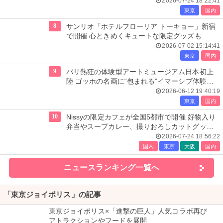
2026-07-24 18:22:41
東京
国内
8
サンリオ「ホテルフローリア トーキョー」新宿
で開催 心ときめくキュートな限定グッズも
2026-07-02 15:14:41
東京
国内
9
パリ熱狂の体験型アートミュージアム日本初上
陸 ゴッホの名画に“包まれる”イマーシブ体験＜
レーヴ・デ・リュミエール＞
2026-06-12 19:40:19
東京
国内
10
Nissyの限定カフェが全国5都市で開催 好物入り
弁当やスープカレー、撮りおろしカットグッズ
も
2026-07-24 18:56:22
国内
東京
大阪
国内
ニュースランキング一覧へ
「東京ジョイポリス」の記事
東京ジョイポリス×「進撃の巨人」人気コラボ再び
アトラクションやフードを展開