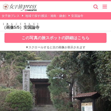
女子旅プレス
地域で探す(横浜・湘南・鎌倉)
安国論寺
あんこくろんじ
（画像5/5）安国論寺
この写真の旅スポットの詳細はこちら
▼スクロールすると次の画像が表示されます