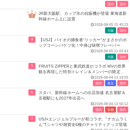
国内
国内
JR新大阪駅、カップ氷の自販機が登場 東海道新
3
幹線ホーム上に設置
2026-08-05 15:45:23
大阪
国内
4
【USJ】バイオの捕食者“リッカー”がまさかのポ
ップコーンバケツ化！中身は味噌フレーバー
2026-08-05 11:03:43
大阪
国内
5
FRUITS ZIPPERと東武鉄道がコラボ MVの世界
観を再現した特別トレイン＆メンバーの限定ア
ナウンス
2026-08-04 13:18:55
国内
東京
国内
6
スタバ、新幹線ホームへの出店加速 名古屋駅＆
京都駅にも2027年出店へ
2026-08-04 13:50:12
国内
京都
国内
7
USJ×エンジェルブルーが初コラボ、“ナカムラく
ん”Tシャツや雑貨全6種のチャリティグッズ登場