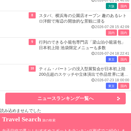
2026-07-21 14:46:00
大阪
国内
8
スタバ、横浜海の公園店オープン 趣のあるレト
ロ洋館で海辺の開放的な景観に浸る
2026-07-28 15:42:09
国内
国内
9
行列のできる小籠包専門店「梁山泊小籠湯包」
日本初上陸 池袋限定メニューも多数
2026-07-24 18:22:41
東京
国内
10
ティム・バートンの没入型展覧会が日本初上陸
200点超のスケッチや立体演出で作品世界に迷い
込む
2026-07-23 18:00:00
東京
国内
ニュースランキング一覧へ
読み込めませんでした
Travel Search
旅の検索
女子目線で選ぶ！おすすめスポットをランキング形式でご紹介しま