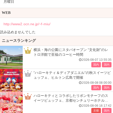
月曜日
WEB
http://www2.ocn.ne.jp/~f-miu/
読み込めませんでした
ニュースランキング
横浜・海の公園にスタバオープン “文化財”のレ
1
トロ洋館で至福のコーヒー時間
2026-08-07 13:55:35
国内
国内
“ハローキティ＆ディアダニエル”の秋スイーツビ
2
ュッフェ、ヒルトン広島で開催
2026-08-08 08:00:00
国内
国内
ハローキティとコラボしたリボンモチーフのス
3
イーツビュッフェ、京都センチュリーホテルで
開催
2026-08-06 16:17:42
京都
国内