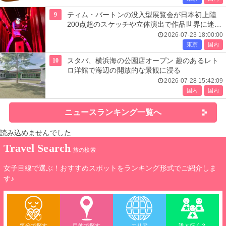
9
ティム・バートンの没入型展覧会が日本初上陸
200点超のスケッチや立体演出で作品世界に迷い
込む
2026-07-23 18:00:00
東京
国内
10
スタバ、横浜海の公園店オープン 趣のあるレト
ロ洋館で海辺の開放的な景観に浸る
2026-07-28 15:42:09
国内
国内
ニュースランキング一覧へ
読み込めませんでした
Travel Search
旅の検索
女子目線で選ぶ！おすすめスポットをランキング形式でご紹介しま
す♪
気分で探す
目的で探す
エリア
誰と行く？