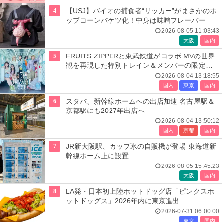
4
【USJ】バイオの捕食者“リッカー”がまさかのポ
ップコーンバケツ化！中身は味噌フレーバー
2026-08-05 11:03:43
大阪
国内
5
FRUITS ZIPPERと東武鉄道がコラボ MVの世界
観を再現した特別トレイン＆メンバーの限定ア
ナウンス
2026-08-04 13:18:55
国内
東京
国内
6
スタバ、新幹線ホームへの出店加速 名古屋駅＆
京都駅にも2027年出店へ
2026-08-04 13:50:12
国内
京都
国内
7
JR新大阪駅、カップ氷の自販機が登場 東海道新
幹線ホーム上に設置
2026-08-05 15:45:23
大阪
国内
8
LA発・日本初上陸ホットドッグ店「ピンクスホ
ットドッグス」2026年内に東京進出
2026-07-31 06:00:00
東京
国内