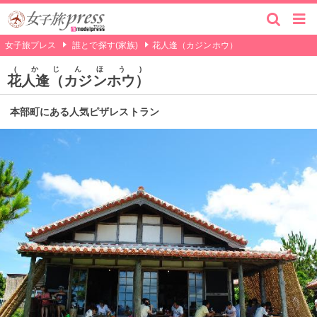
女子旅プレス
誰とで探す(家族)
花人逢（カジンホウ）
かじんほう
花人逢（カジンホウ）
本部町にある人気ピザレストラン