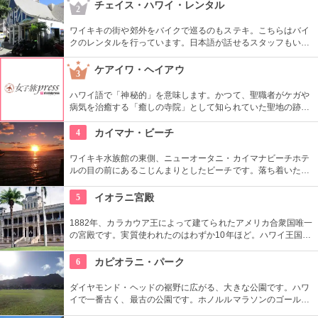
がモデルではなく、イケメンだった友人がモデルになったそ
チェイス・ハワイ・レンタル
2
う。
ワイキキの街や郊外をバイクで巡るのもステキ。こちらはバイ
クのレンタルを行っています。日本語が話せるスタッフもいる
ので、安心。オススメのコースをぜひ聞いてみよう。ハーレー
のレンタルでも有名ですよ。
ケアイワ・ヘイアウ
3
ハワイ語で「神秘的」を意味します。かつて、聖職者がケガや
病気を治癒する「癒しの寺院」として知られていた聖地の跡地
です。現在はは『ケアイワ・ヘイアウ州立公園』として整備さ
れ、市民の憩いの場所になっています。
4
カイマナ・ビーチ
ワイキキ水族館の東側、ニューオータニ・カイマナビーチホテ
ルの目の前にあるこじんまりとしたビーチです。落ち着いた雰
囲気なので、朝などお散歩途中に立ち寄ってみたい場所です。
すぐ横には終戦記念プールもあります。
5
イオラニ宮殿
1882年、カラカウア王によって建てられたアメリカ合衆国唯一
の宮殿です。実質使われたのはわずか10年ほど。ハワイ王国滅
亡後は、75年ほど新政府の行政部の事務所として使われ、修復
を経て一般公開されました。豪華絢爛な調度品は当時の4割程
6
カピオラニ・パーク
度の数だとか。
ダイヤモンド・ヘッドの裾野に広がる、大きな公園です。ハワ
イで一番古く、最古の公園です。ホノルルマラソンのゴール地
点としても有名ですね。ハワイ王朝最後の王カラカウアによっ