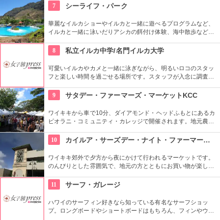
て、クイーン・カピオラニの名前が冠せられました。
7
シーライフ・パーク
華麗なイルカショーやイルカと一緒に遊べるプログラムなど、
イルカと一緒に泳いだりアシカの餌付け体験、海中散歩など、
家族で遊べるアトラクションがいっぱい。おみやげにイルカの
ヌイグルミやTシャツなどオリジナルグッズも人気です。
8
私立イルカ中学/名門イルカ大学
可愛いイルカやカメと一緒に泳ぎながら、明るいロコのスタッ
フと楽しい時間を過ごせる場所です。スタッフが入念に調査す
るため、イルカ遭遇率の高さも評判。マリンスポーツやダンス
やフラなどの“授業”もあります。“卒業”時の達成感は一緒の思い
9
サタデー・ファーマーズ・マーケットKCC
出になりそうですね。
ワイキキから車で10分、ダイアモンド・ヘッドふもとにあるカ
ピオラニ・コミュニティ・カレッジで開催されます。地元農家
お手製のグルメやオーガニック食品など、朝からあれもこれも
食べたくなっちゃいそう。ロコも観光客も多く集まる人気の朝
10
カイルア・サーズデー・ナイト・ファーマーズ・マーケット
市なので、売り切れが発生するかも。なるべく早い時間に行っ
てみよう。
ワイキキ郊外で夕方から夜にかけて行われるマーケットです。
のんびりとした雰囲気で、地元の方とともにお買い物が楽しめ
ます。オーガニック野菜やフルーツ、焼きたてのパンなど、ハ
ワイ産のおいしいグルメが勢ぞろい。ちょうど、早めのディナ
11
サーフ・ガレージ
ーに利用できそうですね。
ハワイのサーフィン好きなら知っている有名なサーフショッ
プ。ロングボードやショートボードはもちろん、フィンやウェ
ットスーツまでなんでも相談できる専門店。 ボードのレンタル