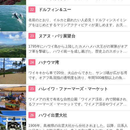
た迷路やパイナップル・エキスプレスなど、大人も子供も楽し
めるアトラクションがあります。カワイイお土産もいっぱい。
22
ドルフィン＆ユー
名前のとおり、イルカと戯れたい人必見！ドルフィンスイミン
グをはじめとするマリンアクティビティが楽しめます。お天気
によってコースを変えてくれるので、イルカに会える確率も高
いそう。バーベキューやフラ、ウクレレ演奏など、嬉しいおも
23
ヌアヌ・バリ展望台
てなしも。
1795年にハワイ島から上陸したカメハメハ大王がの軍隊がオア
フ軍を撃破し、ハワイ統一を成し遂げた、歴史上のスポットで
もあります。切り立つ断崖高さ900メートルにものぼり、ここ
から広がる絶景は感動モノ。海から吹く風は強烈です。
24
ハナウマ湾
ワイキキから車で20分、火山からできた、サンゴ礁が広がる湾
です。オアフ島屈指の透明度を誇り、年間500種類以上の魚が
生息しています。スノーケリングスポットとしても人気の場所
で年間100万人以上の観光客が訪れます。
25
ハレイワ・ファーマーズ・マーケット
ワイメアの滝で有名な自然公園「ワイメア渓谷」内で開催され
るファーマーズ・マーケットです。ワイメア渓谷やワイメアの
滝で遊んでから訪れるのも楽しいかも。食べ物も飲み物も充実
していますので、おやつはもちろん、ディナーを楽しむのもア
26
ハワイ出雲大社
リですね。
1906年、島根県の出雲大社から分社されました。以降、日系人