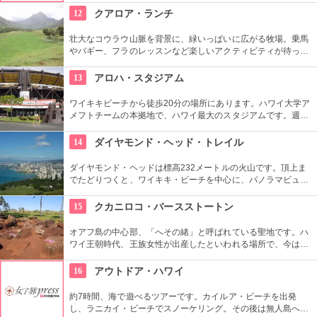
や保管も行っています。
12
クアロア・ランチ
壮大なコウラウ山脈を背景に、緑いっぱいに広がる牧場。乗馬
やバギー、フラのレッスンなど楽しいアクティビティが待って
います。名物のハンバーガーも楽しみですね。映画『ジュラシ
ック・パーク』のロケ地としても知られ、ロケ地巡りのバスも
13
アロハ・スタジアム
あります。
ワイキキビーチから徒歩20分の場所にあります。ハワイ大学ア
メフトチームの本拠地で、ハワイ最大のスタジアムです。週3
回、スワップミートという名前のフリーマーケットを開催して
います。400以上もの地元のお店が出店し、大盛り上がり。お
14
ダイヤモンド・ヘッド・トレイル
宝を見つけてみませんか。
ダイヤモンド・ヘッドは標高232メートルの火山です。頂上ま
でたどりつくと、ワイキキ・ビーチを中心に、パノラマビュー
が広がります。舗装された道ですが、急な階段やゴツゴツした
道もあるので、スニーカーの準備を。
15
クカニロコ・バースストートン
オアフ島の中心部、「へその緒」と呼ばれている聖地です。ハ
ワイ王朝時代、王族女性が出産したといわれる場所で、今は子
宝祈願、安産祈願のパワースポットとして知られています。た
くさんのエネルギーを浴びて帰ってくださいね。
16
アウトドア・ハワイ
約7時間、海で遊べるツアーです。カイルア・ビーチを出発
し、ラニカイ・ビーチでスノーケリング。その後は無人島へゴ