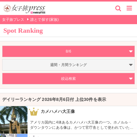
女子旅プレス
誰とで探す(家族)
Spot Ranking
8/6
週間・月間ランキング
絞込検索
デイリーランキング 2026年8月6日付 上位30件を表示
カメハメハ大王像
1
アメリカ国内に4体あるカメハメハ大王像の一つ。ホノルル・
ダウンタウンにある像は、かつて官庁舎として使われていた建
物『アリイオラニ・ハレ』の前にあります。こちらの像は本人