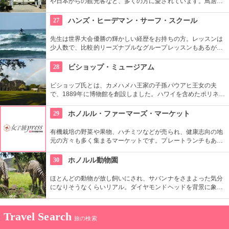
や日本からの観光客など、多くの方に愛されています。鳥居や
しめ縄も神社も立派で、一瞬ハワイにいることを忘れそうにな
りそう。日本とハワイで2度お祈りされたお守りも好評です。
27
ハンズ・ヒーデマン・サーフ・スクール
先生は世界大会優勝の輝かしい経歴をお持ちの方。レッスンは
少人数で、比較的リーズナブルなグループレッスンもあるが、
1対1でしっかりと学べるプライベートレッスンもあります。初
心者の方も基本動作からきちんと学んで、いざ海へ！
28
ビショップ・ミュージアム
ビショップ氏とは、カメハメハ王家の子孫パウアヒ王女の夫
で、1889年に博物館を創設しました。ハワイを含めたポリネシ
ア文化圏の工芸品、写真、文献などが展示されています。建物
や中の吹き抜け、インテリアも見ごたえあります。
29
ホノルル・ファーマーズ・マーケット
有機栽培の野菜や果物、ハチミツなどが売られ、健康志向の地
元の方々も多く集まるマーケットです。プレートランチもあり
ますので、ここでディナーをいただいても楽しいし、何か買い
込んで宿でいただくのもいいですね。
30
ホノルル動物園
ほとんどの動物が放し飼いにされ、サバンナをさまよった気分
になりそうなくらいリアル。ダイヤモンドヘッドを背景に象さ
んが見えたり、ハワイ固有種の動物やトロピカルフラワーやフ
ルーツを観察できたりと、随所でハワイらしさも楽しめます。
Travel Search
旅の検索