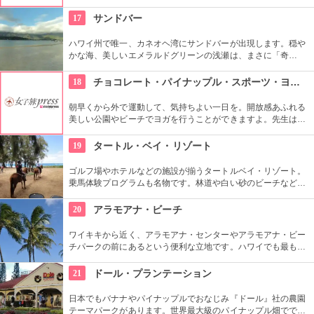
ー！スカヌーをこぎながら、どこまでも続く美しい海を満喫で
きます。日本語スタッフもいますし、送迎やランチもついてい
17
サンドバー
ます。
ハワイ州で唯一、カネオヘ湾にサンドバーが出現します。穏や
かな海、美しいエメラルドグリーンの浅瀬は、まさに「奇
跡」。船に乗ってサンドバーへ出かけることができる現地ツア
ーが組まれているので、ぜひ利用してみて。
18
チョコレート・パイナップル・スポーツ・ヨガ・スタジオ
朝早くから外で運動して、気持ちよい一日を。開放感あふれる
美しい公園やビーチでヨガを行うことができますよ。先生は日
本語もOKです。毎週水曜日の夕方、ワイキキビーチウォークの
芝生エリアで無料のヨガレッスンも行っているので、初心者は
19
タートル・ベイ・リゾート
コチラもぜひ。
ゴルフ場やホテルなどの施設が揃うタートルベイ・リゾート。
乗馬体験プログラムも名物です。林道や白い砂のビーチなど、
馬に乗りながら大自然をのんびり、ゆっくりと楽しめます。夕
暮れ時のビーチを巡る乗馬プログラムもあります。
20
アラモアナ・ビーチ
ワイキキから近く、アラモアナ・センターやアラモアナ・ビー
チパークの前にあるという便利な立地です。ハワイでも最も美
しいサンセットが見られると評判です。地元の方も多く、休日
はバーベキューやピクニックをしている人も見られます。
21
ドール・プランテーション
日本でもバナナやパイナップルでおなじみ『ドール』社の農園
テーマパークがあります。世界最大級のパイナップル畑ででき