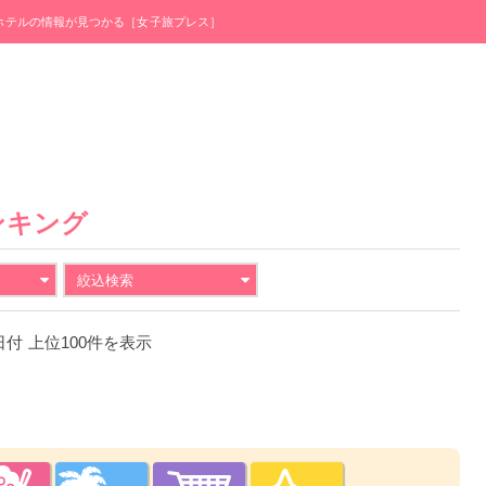
・ホテルの情報が見つかる［女子旅プレス］
ンキング
絞込検索
1日付 上位100件を表示