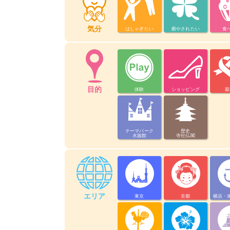
気分
はしゃぎたい
癒やされたい
食
目的
体験
ショッピング
親
テーマパーク
歴史
水族館
寺社仏閣
エリア
東京
京都
横浜・