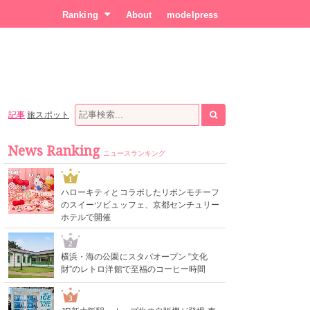
Ranking
About
modelpress
記事
旅スポット
News Ranking
ニュースランキング
1
ハローキティとコラボしたリボンモチーフ
のスイーツビュッフェ、京都センチュリー
ホテルで開催
2
横浜・海の公園にスタバオープン “文化
財”のレトロ洋館で至福のコーヒー時間
3