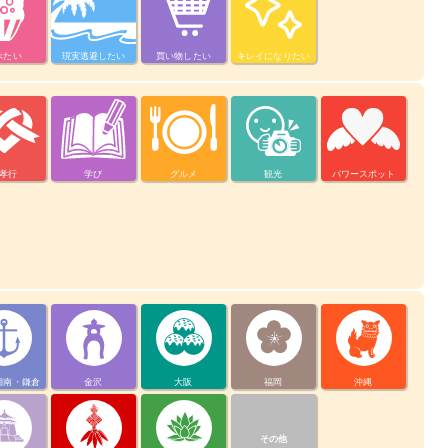
べたい
現実逃避したい
買い物したい
キレイになりたい
孝行
学び
グルメ
観光
パワースポット
湘南・鎌倉
金沢
大阪
福岡
沖縄
その他