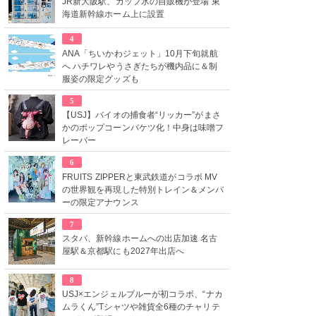
JR新大阪駅、カップ氷の自販機が登場 東
海道新幹線ホーム上に設置
4
ANA「ちいかわジェット」10月下旬就航
へ ハチワレやうさぎたちが機内品に＆制
服姿の限定グッズも
5
【USJ】バイオの捕食者“リッカー”がまさ
かのポップコーンバケツ化！中身は味噌フ
レーバー
6
FRUITS ZIPPERと東武鉄道がコラボ MV
の世界観を再現した特別トレイン＆メンバ
ーの限定アナウンス
7
スタバ、新幹線ホームへの出店加速 名古
屋駅＆京都駅にも2027年出店へ
8
USJ×エンジェルブルーが初コラボ、“ナカ
ムラくん”Tシャツや雑貨全6種のチャリテ