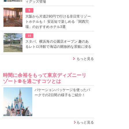
ィグッズ登場
9
大阪から片道290円で行ける非日常リゾー
トホテルも！ 安近短で楽しめる「関西穴
場」のおすすめホテル3選
10
スタバ、横浜海の公園店オープン 趣のあ
るレトロ洋館で海辺の開放的な景観に浸る
もっと見る
時間に余裕をもって東京ディズニーリ
ゾート®を過ごすコツとは
バケーションパッケージを使ったパ
ークでの2日間の様子をご紹介！
もっと見る