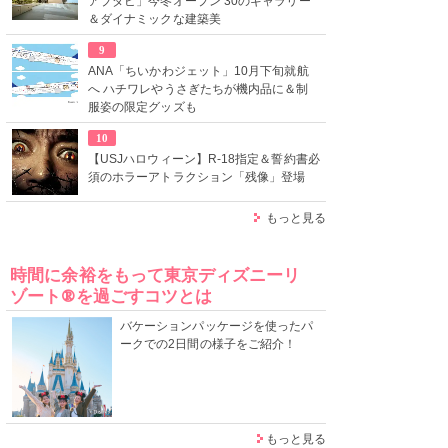
アブダビ」今冬オープン 30のギャラリー
＆ダイナミックな建築美
9
ANA「ちいかわジェット」10月下旬就航
へ ハチワレやうさぎたちが機内品に＆制
服姿の限定グッズも
10
【USJハロウィーン】R-18指定＆誓約書必
須のホラーアトラクション「残像」登場
もっと見る
時間に余裕をもって東京ディズニーリ
ゾート®を過ごすコツとは
バケーションパッケージを使ったパ
ークでの2日間の様子をご紹介！
もっと見る