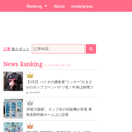
Ranking
About
modelpress
記事
旅スポット
News Ranking
ニュースランキング
1
【USJ】バイオの捕食者“リッカー”がまさ
かのポップコーンバケツ化！中身は味噌フ
レーバー
2
JR新大阪駅、カップ氷の自販機が登場 東
海道新幹線ホーム上に設置
3