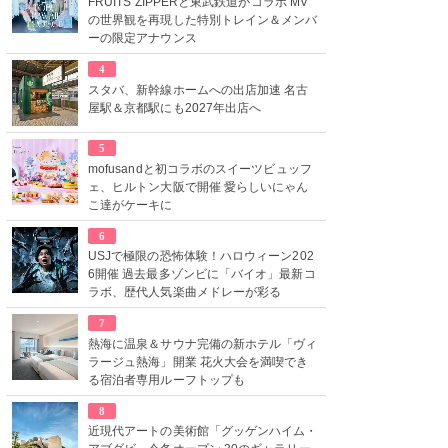
FRUITS ZIPPERと東武鉄道がコラボ MV
の世界観を再現した特別トレイン＆メンバ
ーの限定アナウンス
4
スタバ、新幹線ホームへの出店加速 名古
屋駅＆京都駅にも2027年出店へ
5
mofusandと初コラボのスイーツビュッフ
ェ、ヒルトン大阪で開催 愛らしいにゃん
こ達がケーキに
6
USJで極限の恐怖体験！ハロウィーン202
6開催 過去最多ゾンビに「バイオ」最新コ
ラボ、歴代人気楽曲メドレーが彩る
7
熱海に温泉＆サウナ完備の新ホテル「ヴィ
ラージュ熱海」開業 花火大会を満喫でき
る宿泊者専用ルーフトップも
8
近現代アートの美術館「グッゲンハイム・