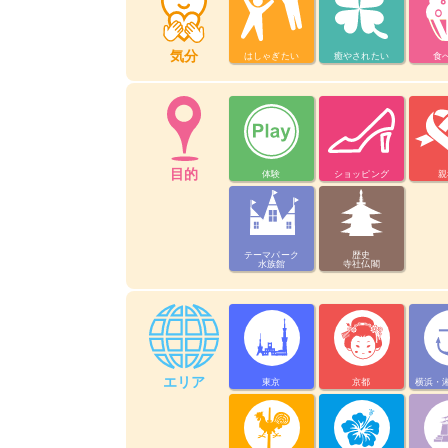
気分
はしゃぎたい
癒やされたい
食
目的
体験
ショッピング
親
テーマパーク
歴史
水族館
寺社仏閣
エリア
東京
京都
横浜・