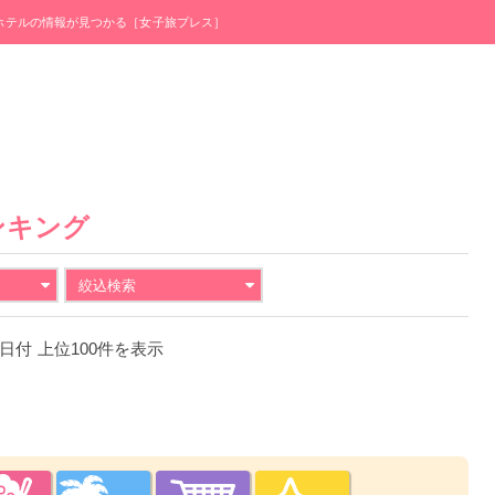
・ホテルの情報が見つかる［女子旅プレス］
ンキング
絞込検索
19日付 上位100件を表示