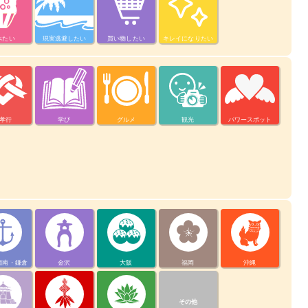
べたい
現実逃避したい
買い物したい
キレイになりたい
孝行
学び
グルメ
観光
パワースポット
湘南・鎌倉
金沢
大阪
福岡
沖縄
その他