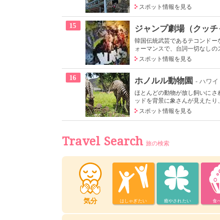
スポット情報を見る
15
ジャンプ劇場（クッ
韓国伝統武芸であるテコンドー
ォーマンスで、台詞一切なしのス
スポット情報を見る
16
ホノルル動物園
- ハワイ
ほとんどの動物が放し飼いにさ
ッドを背景に象さんが見えたり、
スポット情報を見る
Travel Search
旅の検索
気分
はしゃぎたい
癒やされたい
食