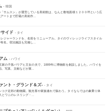
ム
- 韓国
の「サムスン」が運営している美術館は、なんと敷地面積１２００坪という広
ートまで貯蔵の美術作...
ーサイド
- タイ
たレジャーランドを、名前をリニューアル。タイのヴィレッジライフスタイル
名。宿泊施設も完備し...
アム
- ハワイ
王家の子孫パウアヒ王女の夫で、1889年に博物館を創設しました。ハワイを
、写真、文献などが展...
ァント・グランド＆ズ-
- タイ
ンコク近郊の動物園。観光客や家族連れで賑わう。タイならではの象乗り体
とワニのレスリング・...
ニプチュンアンパンムルグァン）