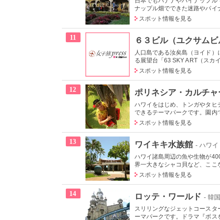
日本でもバナナやパイナップル
ナップル畑でできた迷路やパイナ
スポット情報を見る
11
６３ビル（ユクサムビ
人口島である汝矣島（ヨイド）に
る展望台「63 SKY ART（スカ
スポット情報を見る
12
ポリネシア・カルチャ
ハワイをはじめ、トンガやタヒ
できるテーマパークです。園内で
スポット情報を見る
13
ワイキキ水族館
- ハワイ
ハワイ諸島周辺の魚や生物が4
界一大きなシャコ貝など、ここな
スポット情報を見る
14
ロッテ・ワールド
- 韓
スリリングなジェットコースタ
ーマパークです。ドラマ『ボスを