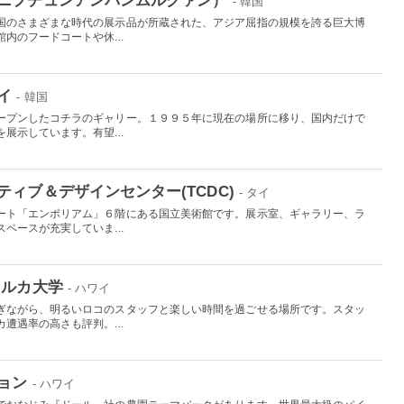
- 韓国
国のさまざまな時代の展示品が所蔵された、アジア屈指の規模を誇る巨大博
内のフードコートや休...
イ
- 韓国
ープンしたコチラのギャリー。１９９５年に現在の場所に移り、国内だけで
展示しています。有望...
ィブ＆デザインセンター(TCDC)
- タイ
ート「エンポリアム」６階にある国立美術館です。展示室、ギャラリー、ラ
ペースが充実していま...
イルカ大学
- ハワイ
ぎながら、明るいロコのスタッフと楽しい時間を過ごせる場所です。スタッ
遭遇率の高さも評判。...
ョン
- ハワイ