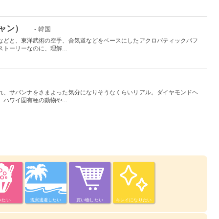
チャン）
- 韓国
などと、東洋武術の空手、合気道などをベースにしたアクロバティックパフ
トーリーなのに、理解...
れ、サバンナをさまよった気分になりそうなくらいリアル。ダイヤモンドヘ
ハワイ固有種の動物や...
べたい
現実逃避したい
買い物したい
キレイになりたい