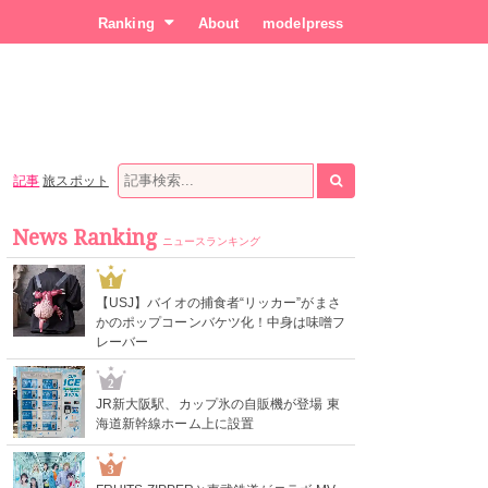
Ranking
About
modelpress
記事
旅スポット
News Ranking
ニュースランキング
1
【USJ】バイオの捕食者“リッカー”がまさ
かのポップコーンバケツ化！中身は味噌フ
レーバー
2
JR新大阪駅、カップ氷の自販機が登場 東
海道新幹線ホーム上に設置
3