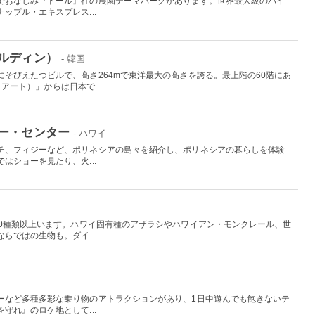
でおなじみ『ドール』社の農園テーマパークがあります。世界最大級のパイ
ップル・エキスプレス...
ルディン）
- 韓国
そびえたつビルで、高さ264mで東洋最大の高さを誇る。最上階の60階にあ
イアート）」からは日本で...
ー・センター
- ハワイ
チ、フィジーなど、ポリネシアの島々を紹介し、ポリネシアの暮らしを体験
はショーを見たり、火...
00種類以上います。ハワイ固有種のアザラシやハワイアン・モンクレール、世
らではの生物も。ダイ...
国
ーなど多種多彩な乗り物のアトラクションがあり、1日中遊んでも飽きないテ
守れ』のロケ地として...