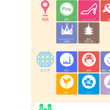
目的
体験
ショッピング
親
テーマパーク
歴史
水族館
寺社仏閣
エリア
東京
京都
横浜・
神戸
ハワイ