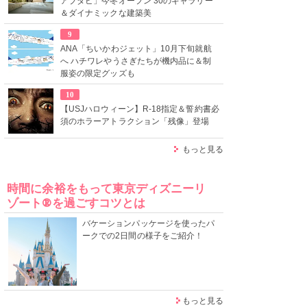
アブダビ」今冬オープン 30のギャラリー
＆ダイナミックな建築美
9
ANA「ちいかわジェット」10月下旬就航
へ ハチワレやうさぎたちが機内品に＆制
服姿の限定グッズも
10
【USJハロウィーン】R-18指定＆誓約書必
須のホラーアトラクション「残像」登場
もっと見る
時間に余裕をもって東京ディズニーリ
ゾート®を過ごすコツとは
バケーションパッケージを使ったパ
ークでの2日間の様子をご紹介！
もっと見る