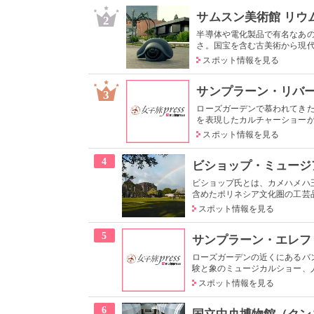
サムスン美術館 リウ
2
半導体や電化製品で有名なあ
さ。国宝を含む古美術から現代ア
スポット情報を見る
サンプラーン・リバ
3
ローズガーデンで慕われてき
を表現したカルチャーショーが有
スポット情報を見る
4
ビショップ・ミュージ
ビショップ氏とは、カメハメハ
含めたポリネシア文化圏の工芸品
スポット情報を見る
5
サンプラーン・エレフ
ローズガーデンの近くにあるバ
験と象のミュージカルショー、人
スポット情報を見る
6
国立中央博物館（クン