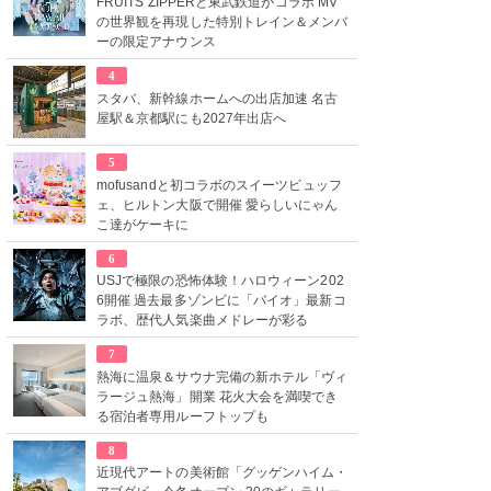
FRUITS ZIPPERと東武鉄道がコラボ MV
の世界観を再現した特別トレイン＆メンバ
ーの限定アナウンス
4
スタバ、新幹線ホームへの出店加速 名古
屋駅＆京都駅にも2027年出店へ
5
mofusandと初コラボのスイーツビュッフ
ェ、ヒルトン大阪で開催 愛らしいにゃん
こ達がケーキに
6
USJで極限の恐怖体験！ハロウィーン202
6開催 過去最多ゾンビに「バイオ」最新コ
ラボ、歴代人気楽曲メドレーが彩る
7
熱海に温泉＆サウナ完備の新ホテル「ヴィ
ラージュ熱海」開業 花火大会を満喫でき
る宿泊者専用ルーフトップも
8
近現代アートの美術館「グッゲンハイム・