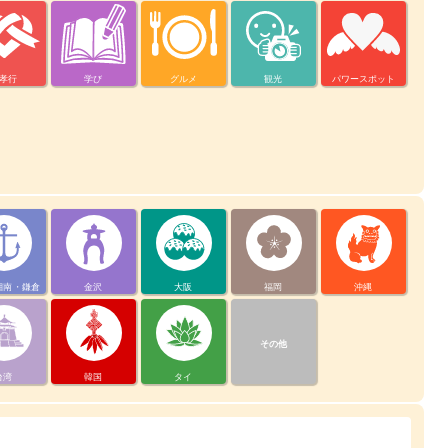
孝行
学び
グルメ
観光
パワースポット
湘南・鎌倉
金沢
大阪
福岡
沖縄
その他
台湾
韓国
タイ