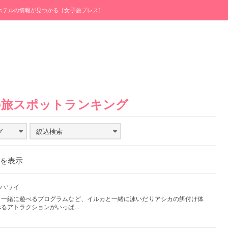
・ホテルの情報が見つかる［女子旅プレス］
の旅スポットランキング
グ
絞込検索
件を表示
- ハワイ
と一緒に遊べるプログラムなど、イルカと一緒に泳いだりアシカの餌付け体
アトラクションがいっぱ...