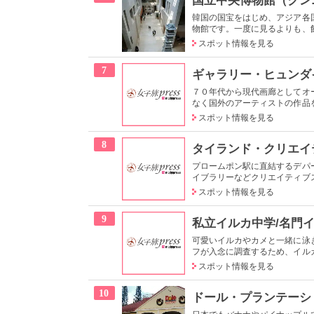
韓国の国宝をはじめ、アジア各
物館です。一度に見るよりも、館
スポット情報を見る
7
ギャラリー・ヒュンダ
７０年代から現代画廊としてオ
なく国外のアーティストの作品を
スポット情報を見る
8
タイランド・クリエイテ
プロームポン駅に直結するデパ
イブラリーなどクリエイティブス
スポット情報を見る
9
私立イルカ中学/名門
可愛いイルカやカメと一緒に泳
フが入念に調査するため、イルカ
スポット情報を見る
10
ドール・プランテーシ