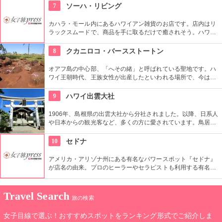
めにも多くの人がお参りに来ます。願いが叶ったら奉納舞を。
7
ソーハ・リビング
カハラ・モール内にあるハワイアン雑貨のお店です。店内はリ
ラックスムードで、商品を手に取るだけで癒されそう。ハワイ
発のオーガニックコスメブランド『マリエオーガニクス』の品
揃えの良さも評判です。お土産に買って帰れそうな小物も充
8
クカニロコ・バースストートン
実。
オアフ島の中心部、「へその緒」と呼ばれている聖地です。ハ
ワイ王朝時代、王族女性が出産したといわれる場所で、今は子
宝祈願、安産祈願のパワースポットとして知られています。た
くさんのエネルギーを浴びて帰ってくださいね。
9
ハワイ出雲大社
1906年、島根県の出雲大社から分社されました。以降、日系人
や日本からの観光客など、多くの方に愛されています。鳥居や
しめ縄も神社も立派で、一瞬ハワイにいることを忘れそうにな
りそう。日本とハワイで2度お祈りされたお守りも好評です。
10
セドナ
アメリカ・アリゾナ州にある有名なパワースポット『セドナ』
が店名の由来。プロのヒーラーやセラピストも利用する有名店
です。プロ仕様のアイテムだけではなく、パワーストーンやブ
レスレット、オイルなど、日常的に使えるものもたくさんあり
ます。
Travel Search
旅の検索
女子目線で選ぶ！おすすめスポットをランキング形式でご紹介しま