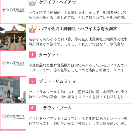
を。ワイキキから車でも行きやすい場所にありますので、ドラ
ケアイワ・ヘイアウ
2
イブの途中で立ち寄ってみては。
ハワイ語で「神秘的」を意味します。かつて、聖職者がケガや
病気を治癒する「癒しの寺院」として知られていた聖地の跡地
です。現在はは『ケアイワ・ヘイアウ州立公園』として整備さ
れ、市民の憩いの場所になっています。
ハワイ金刀比羅神社・ハワイ太宰府天満宮
3
名前からもわかるとおり香川県の金刀比羅神社と福岡県の太宰
府天満宮が本殿です。しかし、それだけではなく、水天宮など
7つのお宮さんがあります。お願いごとによって使い分けても
いいですね。もちろん、全部回ってあらゆるお願いをする人
4
ターゲット
も。
冷凍食品など生鮮食品以外は何でもそろっているディスカウン
トストアです。赤を基調としたロゴと店内が特徴で、スタイリ
ッシュなデザインながらもあたたかみを感じることでしょう。
店内のスターバックスまで赤い内装なのが驚きですね。
5
プラ・トリムラティ
セントラルワールド前にある、恋愛成就の祠。木曜日の午後９
時半にバラの花輪、赤い線香とロウソクを持ってお祈りをしに
行くと、恋が成就すると言われている。多くのタイの地元女性
に交じって一緒にお参りしよう。
6
エラワン・ブーム
グランドハイアット・エラワン・ホテル前にあるヒンドゥー教
祠で地元でも「願い事がかなう神様」として人気が高い。健康
祈願や家内安全はもちろん、金運や人気運などの願いをするた