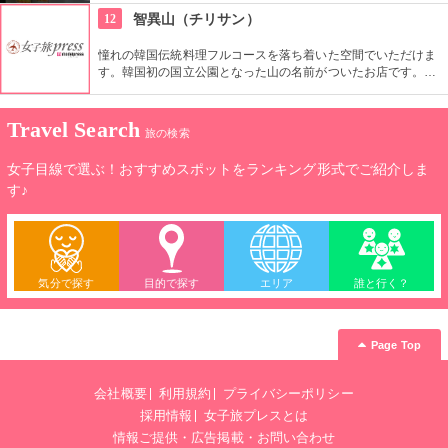
地は常に買い物客であふれかえり、賑やかな空間が溢れます。
12
智異山（チリサン）
憧れの韓国伝統料理フルコースを落ち着いた空間でいただけま
す。韓国初の国立公園となった山の名前がついたお店です。季
節の野菜や山菜を取り入れ、化学調味料や輸入食材を使わない
こだわりがあります。おかずは17品も。石臼で作るふわふわ食
感のお豆腐は感動ものです。
Travel Search
旅の検索
女子目線で選ぶ！おすすめスポットをランキング形式でご紹介しま
す♪
気分で探す
目的で探す
エリア
誰と行く？
Page Top
会社概要
利用規約
プライバシーポリシー
採用情報
女子旅プレスとは
情報ご提供・広告掲載・お問い合わせ