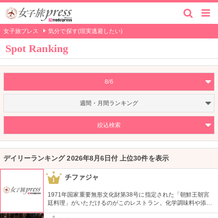
女子旅プレス
気分で探す(現実逃避したい)
Spot Ranking
8/6
週間・月間ランキング
絞込検索
デイリーランキング 2026年8月6日付 上位30件を表示
チファジャ
1
1971年国家重要無形文化財第38号に指定された「朝鮮王朝宮
廷料理」がいただけるのがこのレストラン。化学調味料や添加
物を一切使用していないため、ヘルシーで素材本来の味が楽し