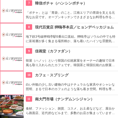
中央に浅い池があったり、まるで洞窟のよう。気になるメニュ
7
韓信ポチャ（ハンシンポチャ）
ーにはノンアルコールのカクテルやジュースが豊富で、お酒が
弱いという方も楽しめます。
「ポチャ」とは「胃袋」のこと。江南エリアの胃袋を支える元
気なお店です。オープンキッチンでさまざまなお料理を作る風
景が見られますが、中でも、鶏の足を使った鍋「ハンシンダッ
パル」が一番人気。「夜、混みすぎて行けなかった」と残念な
8
現代百貨店 狎鴎亭本店／ヒョンデペッカジョム
思いをした人は、早朝、朝ごはんを食べに行くのも良いでしょ
う。
地下鉄3号線狎鴎亭駅6番出口直結。狎鴎亭はソウルの中でも特
に富裕層が多く集まる場所柄か、落ち着いたハイソな雰囲気が
魅力の百貨店です。いわゆるデパ地下エリアは海苔巻きなど韓
国デリや世界中のスイーツも充実しています。
9
佳画堂（カファダン）
韓屋（ハノッ）という韓国の伝統家屋をオーナーの趣味で日本
風も取り入れられたカフェです。韓国茶と韓国伝統のお餅菓子
をいただくことができます。日本の家のように畳のお部屋でく
つろぐことができます。外観、家屋、中庭、どこをとってもス
10
カフェ・スプリング
テキな空間です。
白い外観の少し古い建物の中はナチュラルな家具やオシャレな
照明、まるで日本のカフェのような落ち着き空間。料理を専門
的に勉強したオーナーが作り出すホームメイドなメニューは、
どれもほっとする味わいのものばかり。
11
南大門市場（ナンデムンシジャン）
食材、ファッション、雑貨、コスメ、お土産などなど、屋台か
ら路面店、近代的なビルまで、多数のお店が集まっています。
600年ほどの歴史があり、ソウルで最も古い市場です。狭い路