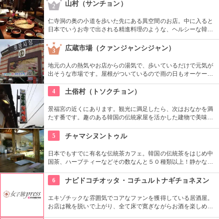
める。「チャングム晩餐」はドラマ「チャングムの誓い」ファ
山村（サンチョン）
2
ンに人気のコース。
仁寺洞の奥の小道を歩いた先にある異空間のお店。中に入ると
日本でいうお寺で出される精進料理のような、ヘルシーな韓定
食をいただくことができます。夜はショータイムもあり、美し
い民族衣装を着た人が伝統芸能を披露します。お食事と一緒に
広蔵市場（クァンジャンシジャン）
3
楽しめます。
地元の人の熱気やお店からの湯気で、歩いているだけで元気が
出そうな市場です。屋根がついているので雨の日もオーケー。
テーブルがあるので、買ったものをその場でいただくこともで
きます。日本にありそうでない味に出会えますよ。
4
土俗村（トソクチョン）
景福宮の近くにあります。観光に満足したら、次はおなかを満
たす番です。趣のある韓国の伝統家屋を活かした建物で美味し
いサムゲタンがいただけます。見た目がワイルドな黒いサムゲ
タンは高級な鶏ウコッケイで作ったもの。チャレンジしてみま
5
チャマシヌントゥル
せんか。
日本でもすでに有名な伝統茶カフェ。韓国の伝統茶をはじめ中
国茶、ハーブティーなどその数なんと５０種類以上！静かな伝
統家屋できれいな中庭を眺めながら、伝統茶とお菓子でゆった
りした時間をどうぞ。
6
ナビドコチオッタ・コチュルトナギチョネヌン
エキゾチックな雰囲気でコアなファンを獲得している居酒屋。
お店は靴を脱いで上がり、全て床で寛ぎながらお酒を楽しめる
ようになっています。ランプの明かりに照らされた店内には、