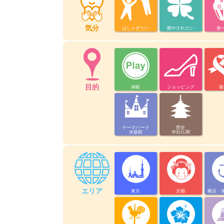
気分
はしゃぎたい
癒やされたい
食
目的
体験
ショッピング
親
テーマパーク
歴史
水族館
寺社仏閣
エリア
東京
京都
横浜・