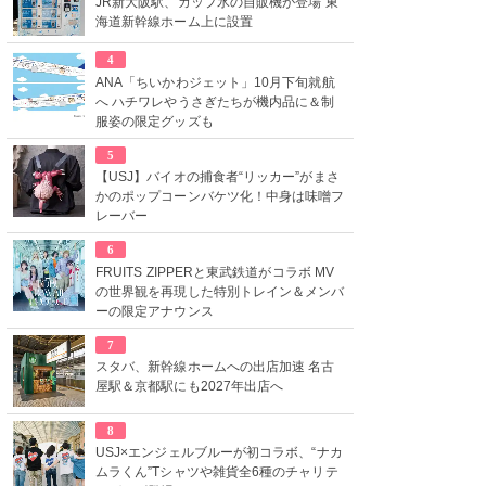
JR新大阪駅、カップ氷の自販機が登場 東
海道新幹線ホーム上に設置
4
ANA「ちいかわジェット」10月下旬就航
へ ハチワレやうさぎたちが機内品に＆制
服姿の限定グッズも
5
【USJ】バイオの捕食者“リッカー”がまさ
かのポップコーンバケツ化！中身は味噌フ
レーバー
6
FRUITS ZIPPERと東武鉄道がコラボ MV
の世界観を再現した特別トレイン＆メンバ
ーの限定アナウンス
7
スタバ、新幹線ホームへの出店加速 名古
屋駅＆京都駅にも2027年出店へ
8
USJ×エンジェルブルーが初コラボ、“ナカ
ムラくん”Tシャツや雑貨全6種のチャリテ