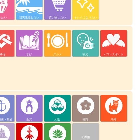
べたい
現実逃避したい
買い物したい
キレイになりたい
孝行
学び
グルメ
観光
パワースポット
湘南・鎌倉
金沢
大阪
福岡
沖縄
その他