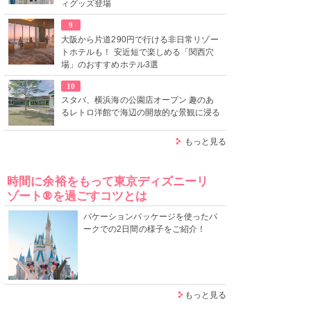
ィグッズ登場
9
大阪から片道290円で行ける非日常リゾー
トホテルも！ 安近短で楽しめる「関西穴
場」のおすすめホテル3選
10
スタバ、横浜海の公園店オープン 趣のあ
るレトロ洋館で海辺の開放的な景観に浸る
もっと見る
時間に余裕をもって東京ディズニーリ
ゾート®を過ごすコツとは
バケーションパッケージを使ったパ
ークでの2日間の様子をご紹介！
もっと見る