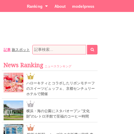
Ranking
About
modelpress
記事
旅スポット
News Ranking
ニュースランキング
1
ハローキティとコラボしたリボンモチーフ
のスイーツビュッフェ、京都センチュリー
ホテルで開催
2
横浜・海の公園にスタバオープン “文化
財”のレトロ洋館で至福のコーヒー時間
3