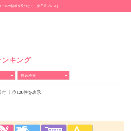
・ホテルの情報が見つかる［女子旅プレス］
ランキング
絞込検索
4日付 上位100件を表示