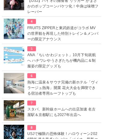
【USJ】バイオの捕食者“リッカー”がまさ
かのポップコーンバケツ化！中身は味噌フ
レーバー
4
FRUITS ZIPPERと東武鉄道がコラボ MV
の世界観を再現した特別トレイン＆メンバ
ーの限定アナウンス
5
ANA「ちいかわジェット」10月下旬就航
へ ハチワレやうさぎたちが機内品に＆制
服姿の限定グッズも
6
熱海に温泉＆サウナ完備の新ホテル「ヴィ
ラージュ熱海」開業 花火大会を満喫でき
る宿泊者専用ルーフトップも
7
スタバ、新幹線ホームへの出店加速 名古
屋駅＆京都駅にも2027年出店へ
8
USJで極限の恐怖体験！ハロウィーン202