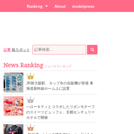
Ranking
About
modelpress
記事
旅スポット
News Ranking
ニュースランキング
1
JR新大阪駅、カップ氷の自販機が登場 東
海道新幹線ホーム上に設置
2
ハローキティとコラボしたリボンモチーフ
のスイーツビュッフェ、京都センチュリー
ホテルで開催
3