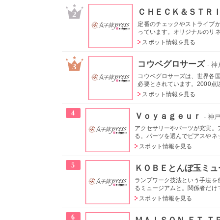
ＣＨＥＣＫ＆ＳＴＲＩ
2
定番のチェックやストライプ
っています。オリジナルのリネン
スポット情報を見る
コウベグロサーズ
- 
3
コウベグロサーズは、世界各
必要とされています。2000点
スポット情報を見る
4
Ｖｏｙａｇｅｕｒ
- 
アクセサリーやパーツが充実。
る。パーツを選んでピアスやネッ
スポット情報を見る
5
ＫＯＢＥとんぼ玉ミュ
ランプワーク技法という手法を
るミュージアムと。関係者だけで
スポット情報を見る
6
ＭＡＩＳＯＮ ＥＴ Ｔ