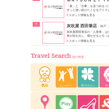
「家」と「仕事」を見つめるコ
ずっと使い続けたくなるアイテム
スポット情報を見る
7
灰吹屋 西田筆店
- 神戸
灰吹屋西田筆店の「人形筆」は
形が顔を出し、寝かせると引っ込
スポット情報を見る
Travel Search
旅の検索
気分
はしゃぎたい
癒やされたい
食