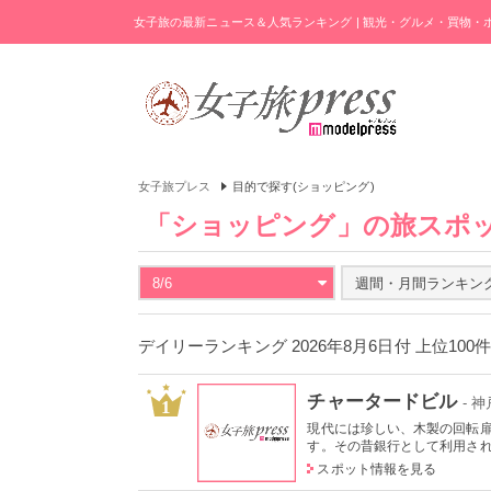
女子旅の最新ニュース＆人気ランキング | 観光・グルメ・買物
女子旅プレス
目的で探す(ショッピング)
「ショッピング」の旅スポ
8/6
週間・月間ランキン
デイリーランキング 2026年8月6日付 上位100
チャータードビル
- 
1
現代には珍しい、木製の回転
す。その昔銀行として利用されて
スポット情報を見る