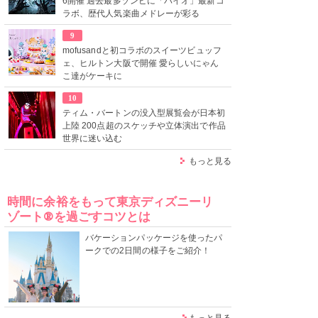
6開催 過去最多ゾンビに「バイオ」最新コ
ラボ、歴代人気楽曲メドレーが彩る
9
mofusandと初コラボのスイーツビュッフ
ェ、ヒルトン大阪で開催 愛らしいにゃん
こ達がケーキに
10
ティム・バートンの没入型展覧会が日本初
上陸 200点超のスケッチや立体演出で作品
世界に迷い込む
もっと見る
時間に余裕をもって東京ディズニーリ
ゾート®を過ごすコツとは
バケーションパッケージを使ったパ
ークでの2日間の様子をご紹介！
もっと見る