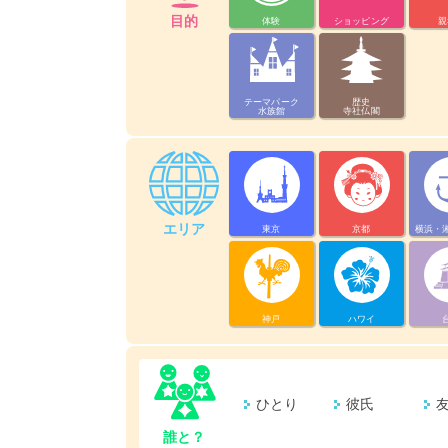
目的
体験
ショッピング
親
テーマパーク
歴史
水族館
寺社仏閣
エリア
東京
京都
横浜・
神戸
ハワイ
ひとり
彼氏
誰と？