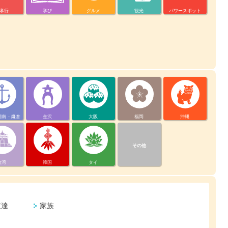
孝行
学び
グルメ
観光
パワースポット
湘南・鎌倉
金沢
大阪
福岡
沖縄
その他
台湾
韓国
タイ
友達
家族