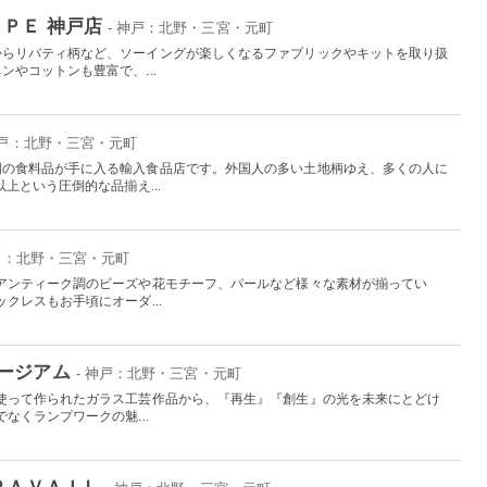
ＰＥ 神戸店
- 神戸：北野・三宮・元町
からリバティ柄など、ソーイングが楽しくなるファブリックやキットを取り扱
やコットンも豊富で、...
神戸：北野・三宮・元町
国の食料品が手に入る輸入食品店です。外国人の多い土地柄ゆえ、多くの人に
以上という圧倒的な品揃え...
神戸：北野・三宮・元町
アンティーク調のビーズや花モチーフ、パールなど様々な素材が揃ってい
クレスもお手頃にオーダ...
ージアム
- 神戸：北野・三宮・元町
使って作られたガラス工芸作品から、『再生』『創生』の光を未来にとどけ
なくランプワークの魅...
ＲＡＶＡＩＬ