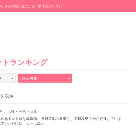
・ホテルの情報が見つかる［女子旅プレス］
ットランキング
グ
絞込検索
件を表示
神戸：北野・三宮・元町
扉があるレトロな建造物。旧居留地の象徴として昭和早くから存在していま
いただけに、天井は高い...