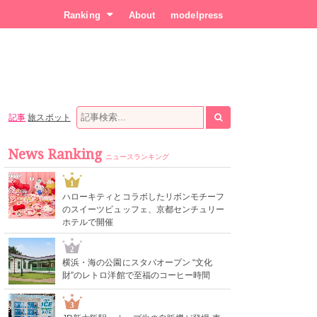
Ranking
About
modelpress
記事
旅スポット
News Ranking
ニュースランキング
1
ハローキティとコラボしたリボンモチーフ
のスイーツビュッフェ、京都センチュリー
ホテルで開催
2
横浜・海の公園にスタバオープン “文化
財”のレトロ洋館で至福のコーヒー時間
3