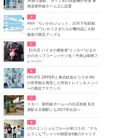
JR新大阪駅、カップ氷の自販機が登場 東
海道新幹線ホーム上に設置
4
ANA「ちいかわジェット」10月下旬就航
へ ハチワレやうさぎたちが機内品に＆制
服姿の限定グッズも
5
【USJ】バイオの捕食者“リッカー”がまさ
かのポップコーンバケツ化！中身は味噌フ
レーバー
6
FRUITS ZIPPERと東武鉄道がコラボ MV
の世界観を再現した特別トレイン＆メンバ
ーの限定アナウンス
7
スタバ、新幹線ホームへの出店加速 名古
屋駅＆京都駅にも2027年出店へ
8
USJ×エンジェルブルーが初コラボ、“ナカ
ムラくん”Tシャツや雑貨全6種のチャリテ