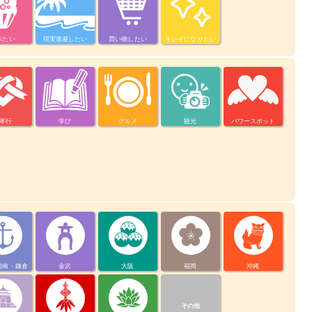
べたい
現実逃避したい
買い物したい
キレイになりたい
孝行
学び
グルメ
観光
パワースポット
湘南・鎌倉
金沢
大阪
福岡
沖縄
その他