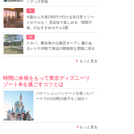
ィグッズ登場
9
大阪から片道290円で行ける非日常リゾー
トホテルも！ 安近短で楽しめる「関西穴
場」のおすすめホテル3選
10
スタバ、横浜海の公園店オープン 趣のあ
るレトロ洋館で海辺の開放的な景観に浸る
もっと見る
時間に余裕をもって東京ディズニーリ
ゾート®を過ごすコツとは
バケーションパッケージを使ったパ
ークでの2日間の様子をご紹介！
もっと見る