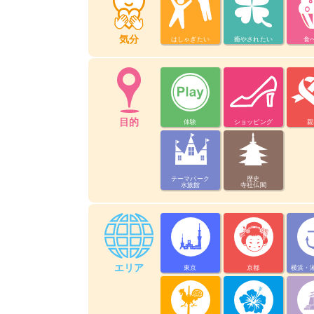
気分
はしゃぎたい
癒やされたい
食
目的
体験
ショッピング
親
テーマパーク
歴史
水族館
寺社仏閣
エリア
東京
京都
横浜・