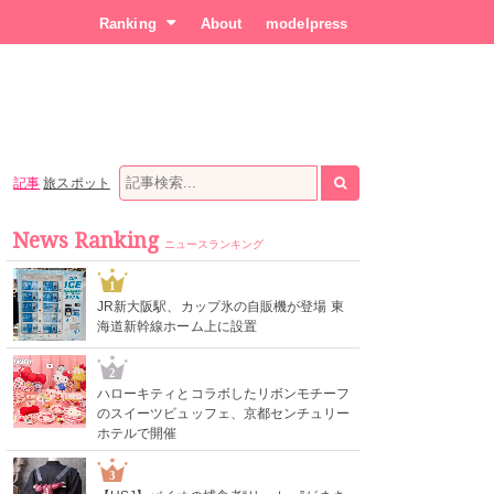
Ranking
About
modelpress
記事
旅スポット
News Ranking
ニュースランキング
1
JR新大阪駅、カップ氷の自販機が登場 東
海道新幹線ホーム上に設置
2
ハローキティとコラボしたリボンモチーフ
のスイーツビュッフェ、京都センチュリー
ホテルで開催
3