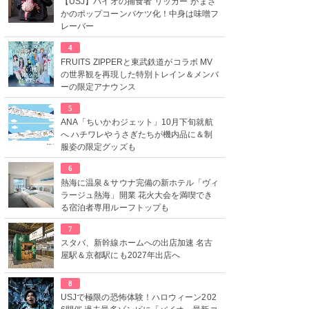
【USJ】バイオの捕食者“リッカー”がまさ
かのポップコーンバケツ化！中身は味噌フ
レーバー
4
FRUITS ZIPPERと東武鉄道がコラボ MV
の世界観を再現した特別トレイン＆メンバ
ーの限定アナウンス
5
ANA「ちいかわジェット」10月下旬就航
へ ハチワレやうさぎたちが機内品に＆制
服姿の限定グッズも
6
熱海に温泉＆サウナ完備の新ホテル「ヴィ
ラージュ熱海」開業 花火大会を満喫でき
る宿泊者専用ルーフトップも
7
スタバ、新幹線ホームへの出店加速 名古
屋駅＆京都駅にも2027年出店へ
8
USJで極限の恐怖体験！ハロウィーン202