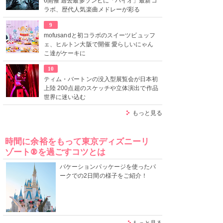
6開催 過去最多ゾンビに「バイオ」最新コ
ラボ、歴代人気楽曲メドレーが彩る
9
mofusandと初コラボのスイーツビュッフ
ェ、ヒルトン大阪で開催 愛らしいにゃん
こ達がケーキに
10
ティム・バートンの没入型展覧会が日本初
上陸 200点超のスケッチや立体演出で作品
世界に迷い込む
もっと見る
時間に余裕をもって東京ディズニーリ
ゾート®を過ごすコツとは
バケーションパッケージを使ったパ
ークでの2日間の様子をご紹介！
もっと見る