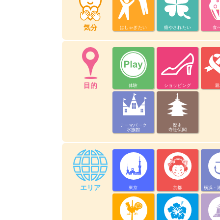
気分
はしゃぎたい
癒やされたい
食
目的
体験
ショッピング
親
テーマパーク
歴史
水族館
寺社仏閣
エリア
東京
京都
横浜・