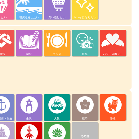
べたい
現実逃避したい
買い物したい
キレイになりたい
孝行
学び
グルメ
観光
パワースポット
湘南・鎌倉
金沢
大阪
福岡
沖縄
その他