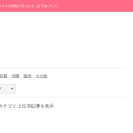
・ホテルの情報が見つかる［女子旅プレス］
京都
沖縄
国内
その他
グ
」カテゴリ 上位30記事を表示