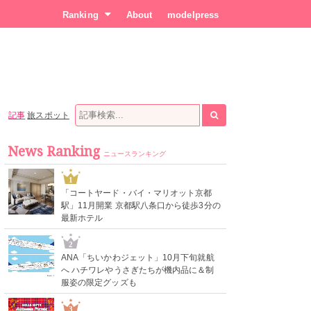
Ranking
About
modelpress
記事
旅スポット
News Ranking
ニュースランキング
1
「コートヤード・バイ・マリオット京都
駅」11月開業 京都駅八条口から徒歩3分の
最新ホテル
2
ANA「ちいかわジェット」10月下旬就航
へ ハチワレやうさぎたちが機内品に＆制
服姿の限定グッズも
3