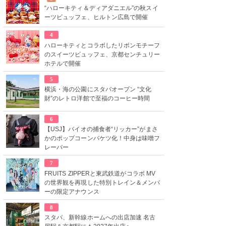
“ハローキティ＆ディアダニエル”の秋スイ
ーツビュッフェ、ヒルトン広島で開催
4
ハローキティとコラボしたリボンモチーフ
のスイーツビュッフェ、京都センチュリー
ホテルで開催
5
横浜・海の公園にスタバオープン “文化
財”のレトロ洋館で至福のコーヒー時間
6
【USJ】バイオの捕食者“リッカー”がまさ
かのポップコーンバケツ化！中身は味噌フ
レーバー
7
FRUITS ZIPPERと東武鉄道がコラボ MV
の世界観を再現した特別トレイン＆メンバ
ーの限定アナウンス
8
スタバ、新幹線ホームへの出店加速 名古