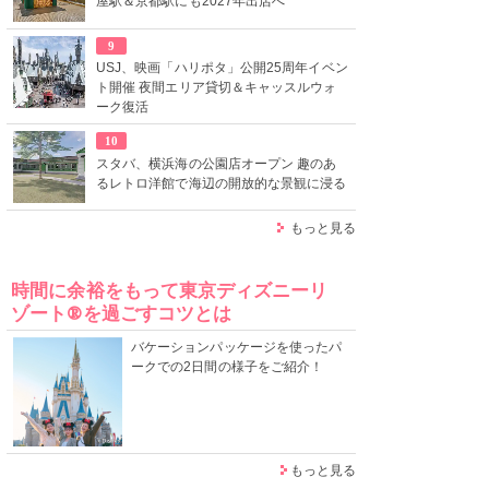
屋駅＆京都駅にも2027年出店へ
9
USJ、映画「ハリポタ」公開25周年イベン
ト開催 夜間エリア貸切＆キャッスルウォ
ーク復活
10
スタバ、横浜海の公園店オープン 趣のあ
るレトロ洋館で海辺の開放的な景観に浸る
もっと見る
時間に余裕をもって東京ディズニーリ
ゾート®を過ごすコツとは
バケーションパッケージを使ったパ
ークでの2日間の様子をご紹介！
もっと見る