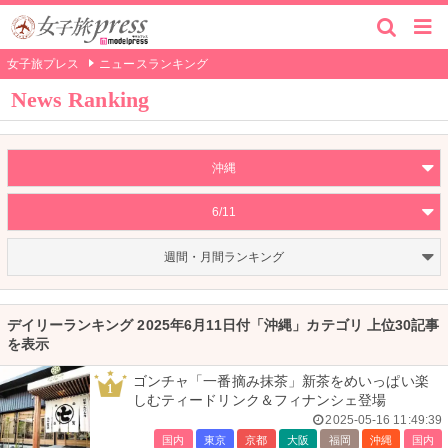
女子旅プレス
ニュースランキング
News Ranking
沖縄
6/11
週間・月間ランキング
デイリーランキング 2025年6月11日付「沖縄」カテゴリ 上位30記事
を表示
ゴンチャ「一番摘み抹茶」新茶をめいっぱい楽
1
しむティードリンク＆フィナンシェ登場
2025-05-16 11:49:39
国内
東京
京都
大阪
福岡
沖縄
国内