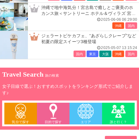
沖縄で地中海気分！宮古島で癒しとご褒美のホ
2
カンス旅＜サントリーニ ホテル＆ヴィラズ 宮古
島＞
2025-06-06 06:29:00
沖縄
国内
ジェラートピケカフェ、“あざらしクレープ”など
3
初夏の限定スイーツ3種登場
2025-05-07 13:15:24
国内
東京
大阪
沖縄
国内
Travel Search
旅の検索
女子目線で選ぶ！おすすめスポットをランキング形式でご紹介しま
す♪
気分で探す
目的で探す
エリア
誰と行く？