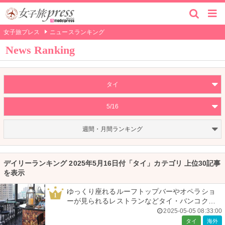
女子旅プレス
ニュースランキング
News Ranking
タイ
5/16
週間・月間ランキング
デイリーランキング 2025年5月16日付「タイ」カテゴリ 上位30記事
を表示
ゆっくり座れるルーフトップバーやオペラショ
1
ーが見られるレストランなどタイ・バンコクの
隠れ家を紹介
2025-05-05 08:33:00
タイ
海外