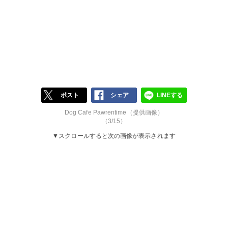
ポスト
シェア
LINEする
Dog Cafe Pawrentime（提供画像）
（3/15）
▼スクロールすると次の画像が表示されます