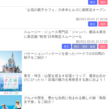
東京
国内
「お花の親子カフェ」六本木ヒルズに春限定オープン
2021-03-01 17:20:16
東京
国内
スムージー・ジュース専門店「ジャンバ」横浜＆東京
に新店舗 “桜色”日本限定スムージーも
2021-03-01 12:17:23
東京
横浜・湘南・鎌倉
国内
バケーションパッケージを使ったパークでの2日間の
様子をご紹介！
東京・埼玉・山梨を巡る＃近場トリップ。週末お出か
けにぴったり！近場の魅力を再発見する旅に出よう！
グルメや歴史、豊かな自然に包まれる癒しの旅「鳥取
女子旅」をご紹介！