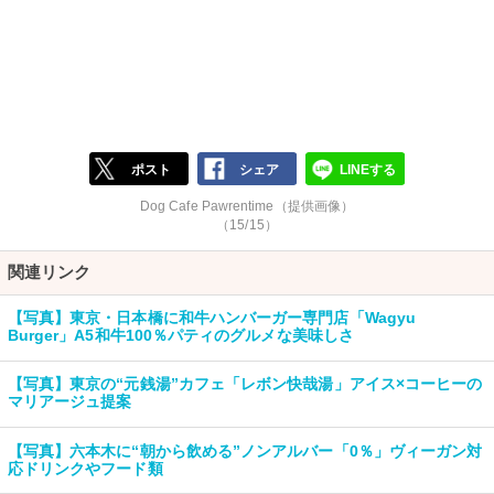
ポスト
シェア
LINEする
Dog Cafe Pawrentime（提供画像）
（15/15）
関連リンク
【写真】東京・日本橋に和牛ハンバーガー専門店「Wagyu
Burger」A5和牛100％パティのグルメな美味しさ
【写真】東京の“元銭湯”カフェ「レボン快哉湯」アイス×コーヒーの
マリアージュ提案
【写真】六本木に“朝から飲める”ノンアルバー「0％」ヴィーガン対
応ドリンクやフード類