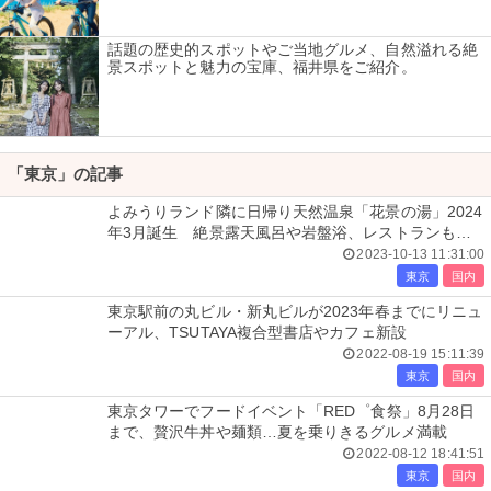
話題の歴史的スポットやご当地グルメ、自然溢れる絶
景スポットと魅力の宝庫、福井県をご紹介。
「東京」の記事
よみうりランド隣に日帰り天然温泉「花景の湯」2024
年3月誕生 絶景露天風呂や岩盤浴、レストランも出
店
2023-10-13 11:31:00
東京
国内
東京駅前の丸ビル・新丸ビルが2023年春までにリニュ
ーアル、TSUTAYA複合型書店やカフェ新設
2022-08-19 15:11:39
東京
国内
東京タワーでフードイベント「RED゜食祭」8月28日
まで、贅沢牛丼や麺類…夏を乗りきるグルメ満載
2022-08-12 18:41:51
東京
国内