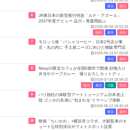
2026-07-29 18:06:20
東京
国内
6
JR東日本の新型夜行特急「ルナ・アズール」
2027年度デビュー 品川～青森間結ぶ
2026-06-09 18:52:33
国内
東京
国内
7
モロッコ発「バシャコーヒー」日本2号店が東
京・丸の内に 手土産ニーズに向けた物販専門店
2026-06-13 07:00:00
東京
国内
8
Nissyの限定カフェが全国5都市で開催 好物入り
弁当やスープカレー、撮りおろしカットグッズ
も
2026-07-24 18:56:22
国内
東京
大阪
国内
9
パリ熱狂の体験型アートミュージアム日本初上
陸 ゴッホの名画に“包まれる”イマーシブ体験＜
レーヴ・デ・リュミエール＞
2026-06-12 19:40:19
東京
国内
10
映画「ちいかわ」×横浜市コラボ、大観覧車のキ
ュートな特別演出やフォトスポット設置