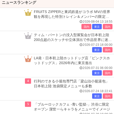
ニュースランキング
FRUITS ZIPPERと東武鉄道がコラボ MVの世界
1
観を再現した特別トレイン＆メンバーの限定ア
ナウンス
2026-08-04 13:18:55
国内
東京
国内
ティム・バートンの没入型展覧会が日本初上陸
2
200点超のスケッチや立体演出で作品世界に迷い
込む
2026-07-23 18:00:00
東京
国内
LA発・日本初上陸ホットドッグ店「ピンクスホ
3
ットドッグス」2026年内に東京進出
2026-07-31 06:00:00
東京
国内
4
行列のできる小籠包専門店「梁山泊小籠湯包」
日本初上陸 池袋限定メニューも多数
2026-07-24 18:22:41
東京
国内
5
「ブルーロックカフェ -青い監獄-」渋谷に限定
オープン 潔世一らキャラをメニューでイメージ