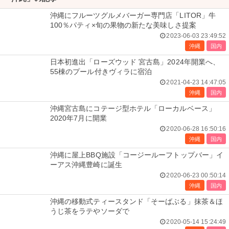
沖縄にフルーツグルメバーガー専門店「LITOR」牛
100％パティ×旬の果物の新たな美味しさ提案
2023-06-03 23:49:52
沖縄
国内
日本初進出「ローズウッド 宮古島」2024年開業へ、
55棟のプール付きヴィラに宿泊
2021-04-23 14:47:05
沖縄
国内
沖縄宮古島にコテージ型ホテル「ローカルベース」
2020年7月に開業
2020-06-28 16:50:16
沖縄
国内
沖縄に屋上BBQ施設「コージールーフトップバー」イ
ーアス沖縄豊崎に誕生
2020-06-23 00:50:14
沖縄
国内
沖縄の移動式ティースタンド「そーばぶる」抹茶＆ほ
うじ茶をラテやソーダで
2020-05-14 15:24:49