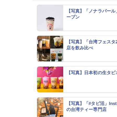
【写真】「ノナラパール
ープン
【写真】「台湾フェスタ2
店を飲み比べ
【写真】日本初の生タピ
【写真】「#タピ活」Ins
の台湾ティー専門店