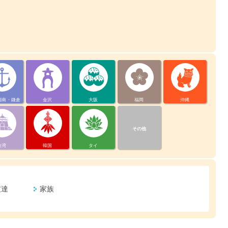
湘南・鎌倉
金沢
大阪
福岡
沖縄
その他
台湾
韓国
タイ
友達
家族