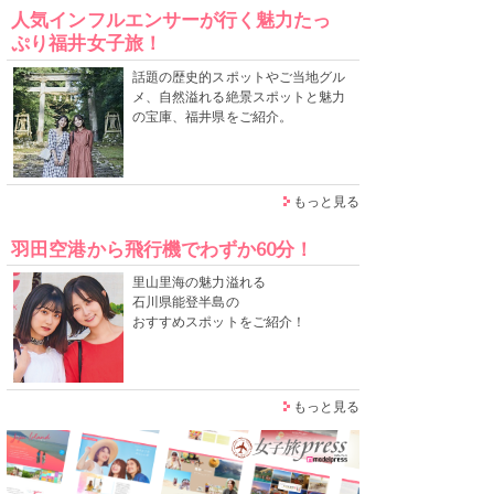
人気インフルエンサーが行く魅力たっ
ぷり福井女子旅！
話題の歴史的スポットやご当地グル
メ、自然溢れる絶景スポットと魅力
の宝庫、福井県をご紹介。
もっと見る
羽田空港から飛行機でわずか60分！
里山里海の魅力溢れる
石川県能登半島の
おすすめスポットをご紹介！
もっと見る