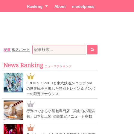
Ranking
About
modelpress
記事
旅スポット
News Ranking
ニュースランキング
1
FRUITS ZIPPERと東武鉄道がコラボ MV
の世界観を再現した特別トレイン＆メンバ
ーの限定アナウンス
2
行列のできる小籠包専門店「梁山泊小籠湯
包」日本初上陸 池袋限定メニューも多数
3