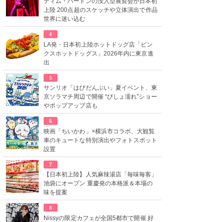
ティム・バートンの没入型展覧会が日本初
上陸 200点超のスケッチや立体演出で作品
世界に迷い込む
4
LA発・日本初上陸ホットドッグ店「ピン
クスホットドッグス」2026年内に東京進
出
5
サンリオ「はぴだんぶい」夏イベント、東
京ソラマチ周辺で開催 “びしょ濡れ”ショー
やポップアップ店も
6
映画「ちいかわ」×横浜市コラボ、大観覧
車のキュートな特別演出やフォトスポット
設置
7
【日本初上陸】人気麻辣湯店「毎味毎客」
池袋にオープン 重慶発の本格派＆本場の
味を提案
8
Nissyの限定カフェが全国5都市で開催 好