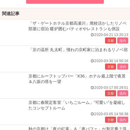
関連記事
「ザ・ゲートホテル京都高瀬川」廃校活かしたリノベ
部屋に宿泊 暖炉囲むパティオやレストランも併設
2020-04-21 13:20:13
京都
国内
「京の温所 丸太町」憧れの京町家に泊まれるリノベ宿
2020-03-30 14:50:16
京都
国内
京都にルーフトップバー「K36」ホテル最上階で夜景
＆八坂の塔を一望
2020-03-17 00:29:51
京都
国内
京都に春限定客室「いちごルーム」“可愛い”を凝縮し
たコンセプトルーム
2020-03-05 14:58:38
京都
国内
秋の京都は「夜の紅葉」＆「夜パフェ」が新定番？混