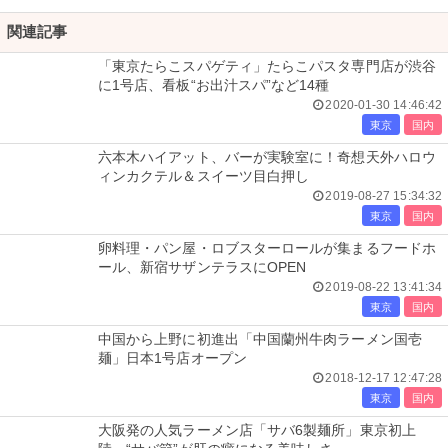
関連記事
「東京たらこスパゲティ」たらこパスタ専門店が渋谷
に1号店、看板“お出汁スパ”など14種
2020-01-30 14:46:42
東京
国内
六本木ハイアット、バーが実験室に！奇想天外ハロウ
ィンカクテル＆スイーツ目白押し
2019-08-27 15:34:32
東京
国内
卵料理・パン屋・ロブスターロールが集まるフードホ
ール、新宿サザンテラスにOPEN
2019-08-22 13:41:34
東京
国内
中国から上野に初進出「中国蘭州牛肉ラーメン国壱
麺」日本1号店オープン
2018-12-17 12:47:28
東京
国内
大阪発の人気ラーメン店「サバ6製麺所」東京初上