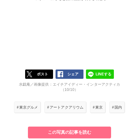
ポスト
シェア
LINEする
水戯庵／画像提供：エイチアイディー・インターアクティカ
（10/10）
#
東京グルメ
#
アートアクアリウム
#
東京
#
国内
この写真の記事を読む