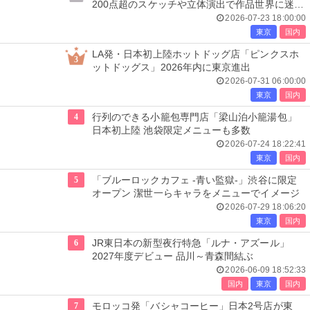
200点超のスケッチや立体演出で作品世界に迷い
込む
2026-07-23 18:00:00
東京
国内
LA発・日本初上陸ホットドッグ店「ピンクスホ
3
ットドッグス」2026年内に東京進出
2026-07-31 06:00:00
東京
国内
4
行列のできる小籠包専門店「梁山泊小籠湯包」
日本初上陸 池袋限定メニューも多数
2026-07-24 18:22:41
東京
国内
5
「ブルーロックカフェ -青い監獄-」渋谷に限定
オープン 潔世一らキャラをメニューでイメージ
2026-07-29 18:06:20
東京
国内
6
JR東日本の新型夜行特急「ルナ・アズール」
2027年度デビュー 品川～青森間結ぶ
2026-06-09 18:52:33
国内
東京
国内
7
モロッコ発「バシャコーヒー」日本2号店が東