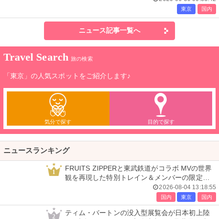
東京
国内
ニュース記事一覧へ
Travel Search
旅の検索
「東京」の人気スポットをご紹介します♪
気分で探す
目的で探す
ニュースランキング
FRUITS ZIPPERと東武鉄道がコラボ MVの世界
1
観を再現した特別トレイン＆メンバーの限定ア
ナウンス
2026-08-04 13:18:55
国内
東京
国内
ティム・バートンの没入型展覧会が日本初上陸
2