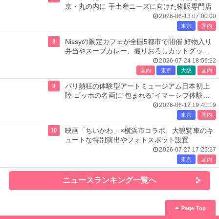
京・丸の内に 手土産ニーズに向けた物販専門店
2026-06-13 07:00:00
東京
国内
8
Nissyの限定カフェが全国5都市で開催 好物入り
弁当やスープカレー、撮りおろしカットグッズ
も
2026-07-24 18:56:22
国内
東京
大阪
国内
9
パリ熱狂の体験型アートミュージアム日本初上
陸 ゴッホの名画に“包まれる”イマーシブ体験＜
レーヴ・デ・リュミエール＞
2026-06-12 19:40:19
東京
国内
10
映画「ちいかわ」×横浜市コラボ、大観覧車のキ
ュートな特別演出やフォトスポット設置
2026-07-27 17:26:27
東京
国内
ニュースランキング一覧へ
Page Top