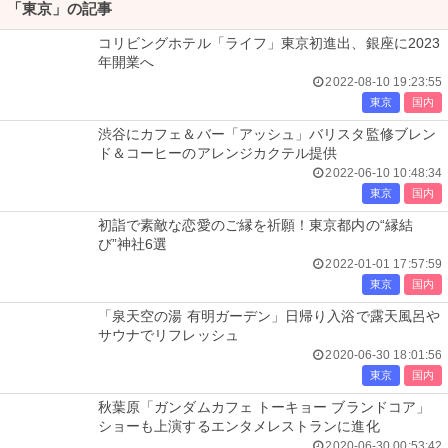
「東京」の記事
コリビングホテル「ライフ」東京初進出、銀座に2023
年開業へ
2022-08-10 19:23:55
東京
国内
渋谷にカフェ＆バー「アッシュ」バリスタ監修ブレン
ド＆コーヒーのアレンジカクテル提供
2022-06-10 10:48:34
東京
国内
初詣で素敵な恋愛のご縁を祈願！東京都内の“縁結
び”神社6選
2022-01-01 17:57:59
東京
国内
「泉天空の湯 有明ガーデン」日帰り入浴で露天風呂や
サウナでリフレッシュ
2020-06-30 18:01:56
東京
国内
秋葉原「ガンダムカフェ トーキョー ブランドコア」
ショーも上演するエンタメレストランに進化
2020-06-30 00:53:42