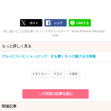
ポスト
シェア
LINEする
頭に温かなごま油を垂らすインド式のシロダーラ「Kesa Release Massage」
（8/8）
もっと詳しく見る
グルメにスパにショッピング、女を磨くタイの魅力を大特集
#
タイスパ
#
タイ
#
海外
この写真の記事を読む
関連記事