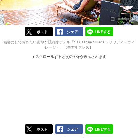
ポスト
シェア
LINEする
秘密にしておきたい素敵な隠れ家ホテル「Sawasdee Village（サワディーヴィ
レッジ）」【モデルプレス】
▼スクロールすると次の画像が表示されます
ポスト
シェア
LINEする