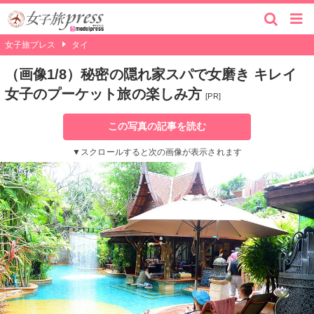
女子旅プレス
タイ
（画像1/8）秘密の隠れ家スパで女磨き キレイ
女子のプーケット旅の楽しみ方
[PR]
この写真の記事を読む
▼スクロールすると次の画像が表示されます