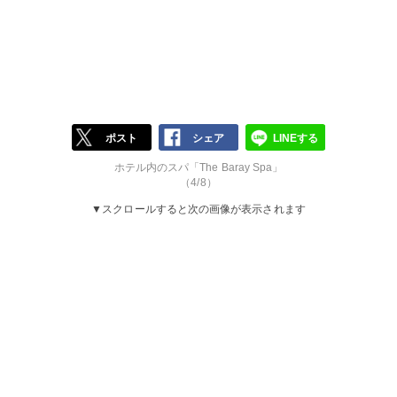
ポスト
シェア
LINEする
ホテル内のスパ「The Baray Spa」
（4/8）
▼スクロールすると次の画像が表示されます