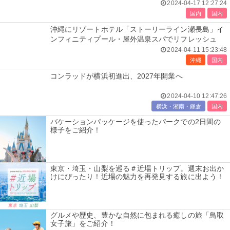
2024-04-17 12:27:24
国内
国内
沖縄にリゾートホテル「ストーリーライン瀬長島」イ
ンフィニティプール・屋外温泉スパでリフレッシュ
2024-04-11 15:23:48
沖縄
国内
コンラッドが横浜初進出、2027年開業へ
2024-04-10 12:47:26
横浜・湘南・鎌倉
国内
バケーションパッケージを使ったパークでの2日間の
様子をご紹介！
東京・埼玉・山梨を巡る＃近場トリップ。週末お出か
けにぴったり！近場の魅力を再発見する旅に出よう！
グルメや歴史、豊かな自然に包まれる癒しの旅「鳥取
女子旅」をご紹介！