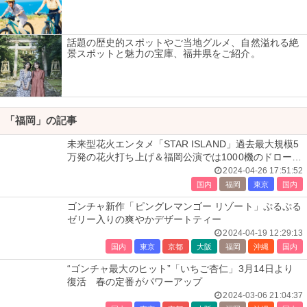
話題の歴史的スポットやご当地グルメ、自然溢れる絶
景スポットと魅力の宝庫、福井県をご紹介。
「福岡」の記事
未来型花火エンタメ「STAR ISLAND」過去最大規模5
万発の花火打ち上げ＆福岡公演では1000機のドローン
演出も
2024-04-26 17:51:52
国内
福岡
東京
国内
ゴンチャ新作「ピングレマンゴー リゾート」ぷるぷる
ゼリー入りの爽やかデザートティー
2024-04-19 12:29:13
国内
東京
京都
大阪
福岡
沖縄
国内
“ゴンチャ最大のヒット”「いちご杏仁」3月14日より
復活 春の定番がパワーアップ
2024-03-06 21:04:37