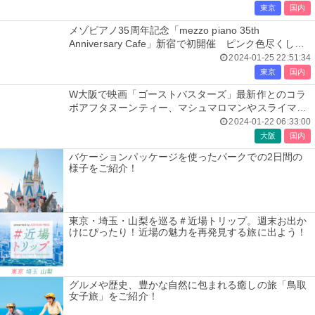
東京
国内
メゾピアノ35周年記念「mezzo piano 35th
Anniversary Cafe」新宿で初開催 ピンク色尽くしの
メニューがキュート
2024-01-25 22:51:34
東京
国内
W大阪で映画「ゴーストバスターズ」最新作とのコラ
ボアフタヌーンティー、マシュマロマンやスライマー
がスイーツに
2024-01-22 06:33:00
大阪
国内
バケーションパッケージを使ったパークでの2日間の
様子をご紹介！
東京・埼玉・山梨を巡る＃近場トリップ。週末お出か
けにぴったり！近場の魅力を再発見する旅に出よう！
グルメや歴史、豊かな自然に包まれる癒しの旅「鳥取
女子旅」をご紹介！