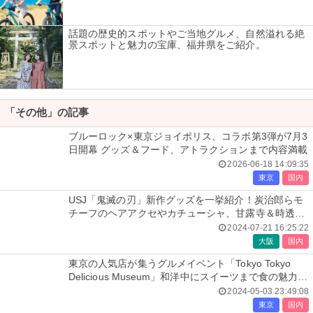
話題の歴史的スポットやご当地グルメ、自然溢れる絶
景スポットと魅力の宝庫、福井県をご紹介。
「その他」の記事
ブルーロック×東京ジョイポリス、コラボ第3弾が7月3
日開幕 グッズ＆フード、アトラクションまで内容満載
2026-06-18 14:09:35
東京
国内
USJ「鬼滅の刃」新作グッズを一挙紹介！炭治郎らモ
チーフのヘアアクセやカチューシャ、甘露寺＆時透の
羽織など
2024-07-21 16:25:22
大阪
国内
東京の人気店が集うグルメイベント「Tokyo Tokyo
Delicious Museum」和洋中にスイーツまで食の魅力を
満喫
2024-05-03 23:49:08
東京
国内