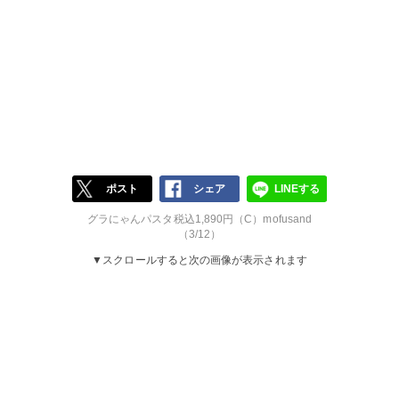
ポスト
シェア
LINEする
グラにゃんパスタ税込1,890円（C）mofusand
（3/12）
▼スクロールすると次の画像が表示されます