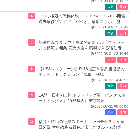
に
2026-08-04 12:49:12
大阪
国内
6
USJで極限の恐怖体験！ハロウィーン2026開催
過去最多ゾンビに「バイオ」最新コラボ、歴代
人気楽曲メドレーが彩る
2026-07-09 15:10:43
大阪
国内
7
熱海に温泉＆サウナ完備の新ホテル「ヴィラー
ジュ熱海」開業 花火大会を満喫できる宿泊者専
用ルーフトップも
2026-08-01 23:40:46
国内
国内
8
【USJハロウィーン】R-18指定＆誓約書必須の
ホラーアトラクション「残像」登場
2026-07-22 14:40:52
大阪
国内
9
LA発・日本初上陸ホットドッグ店「ピンクスホ
ットドッグス」2026年内に東京進出
2026-07-31 06:00:00
東京
国内
10
福井・勝山の絶景スポット「JAMテラス」が連
日盛況 空中散歩＆景色と楽しむグルメも好評