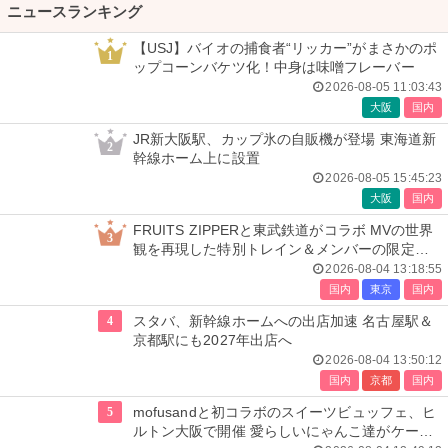
ニュースランキング
【USJ】バイオの捕食者“リッカー”がまさかのポ
1
ップコーンバケツ化！中身は味噌フレーバー
2026-08-05 11:03:43
大阪
国内
JR新大阪駅、カップ氷の自販機が登場 東海道新
2
幹線ホーム上に設置
2026-08-05 15:45:23
大阪
国内
FRUITS ZIPPERと東武鉄道がコラボ MVの世界
3
観を再現した特別トレイン＆メンバーの限定ア
ナウンス
2026-08-04 13:18:55
国内
東京
国内
4
スタバ、新幹線ホームへの出店加速 名古屋駅＆
京都駅にも2027年出店へ
2026-08-04 13:50:12
国内
京都
国内
5
mofusandと初コラボのスイーツビュッフェ、ヒ
ルトン大阪で開催 愛らしいにゃんこ達がケーキ