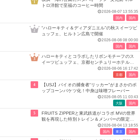
1
トロ洋館で至福のコーヒー時間
2026-08-07 13:55:35
国内
国内
“ハローキティ＆ディアダニエル”の秋スイーツビ
2
ュッフェ、ヒルトン広島で開催
2026-08-08 08:00:00
国内
国内
ハローキティとコラボしたリボンモチーフのス
3
イーツビュッフェ、京都センチュリーホテルで
開催
2026-08-06 16:17:42
京都
国内
4
【USJ】バイオの捕食者“リッカー”がまさかのポ
ップコーンバケツ化！中身は味噌フレーバー
2026-08-05 11:03:43
大阪
国内
5
FRUITS ZIPPERと東武鉄道がコラボ MVの世界
観を再現した特別トレイン＆メンバーの限定ア
ナウンス
2026-08-04 13:18:55
国内
東京
国内