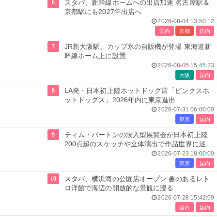
6
スタバ、新幹線ホームへの出店加速 名古屋駅＆
京都駅にも2027年出店へ
2026-08-04 13:50:12
国内
京都
国内
7
JR新大阪駅、カップ氷の自販機が登場 東海道新
幹線ホーム上に設置
2026-08-05 15:45:23
大阪
国内
8
LA発・日本初上陸ホットドッグ店「ピンクスホ
ットドッグス」2026年内に東京進出
2026-07-31 06:00:00
東京
国内
9
ティム・バートンの没入型展覧会が日本初上陸
200点超のスケッチや立体演出で作品世界に迷い
込む
2026-07-23 18:00:00
東京
国内
10
スタバ、横浜海の公園店オープン 趣のあるレト
ロ洋館で海辺の開放的な景観に浸る
2026-07-28 15:42:09
国内
国内