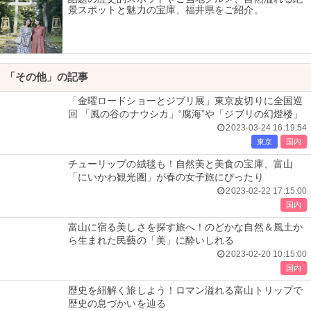
景スポットと魅力の宝庫、福井県をご紹介。
「その他」の記事
「金曜ロードショーとジブリ展」東京皮切りに全国巡
回 「風の谷のナウシカ」“腐海”や「ジブリの幻燈楼」
2023-03-24 16:19:54
東京
国内
チューリップの絨毯も！自然美と美食の宝庫、富山
「にいかわ観光圏」が春の女子旅にぴったり
2023-02-22 17:15:00
国内
富山に宿る美しさを探す旅へ！のどかな自然＆風土か
ら生まれた民藝の「美」に酔いしれる
2023-02-20 10:15:00
国内
歴史を紐解く旅しよう！ロマン溢れる富山トリップで
歴史の息づかいを辿る