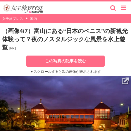
女子旅プレス
国内
（画像4/7）富山にある“日本のベニス”の新観光
体験って？夜のノスタルジックな風景を水上遊
覧
[PR]
この写真の記事を読む
▼スクロールすると次の画像が表示されます