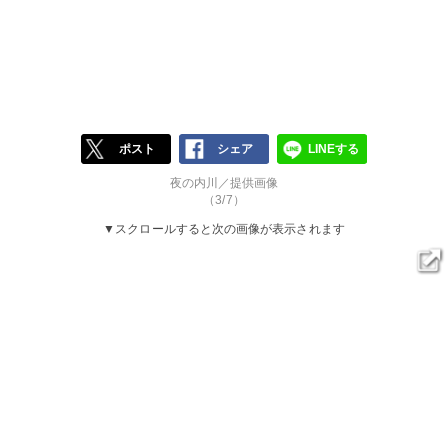
ポスト
シェア
LINEする
夜の内川／提供画像
（3/7）
▼スクロールすると次の画像が表示されます