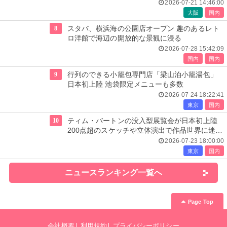
2026-07-21 14:46:00
大阪
国内
8
スタバ、横浜海の公園店オープン 趣のあるレト
ロ洋館で海辺の開放的な景観に浸る
2026-07-28 15:42:09
国内
国内
9
行列のできる小籠包専門店「梁山泊小籠湯包」
日本初上陸 池袋限定メニューも多数
2026-07-24 18:22:41
東京
国内
10
ティム・バートンの没入型展覧会が日本初上陸
200点超のスケッチや立体演出で作品世界に迷い
込む
2026-07-23 18:00:00
東京
国内
ニュースランキング一覧へ
Page Top
会社概要
利用規約
プライバシーポリシー