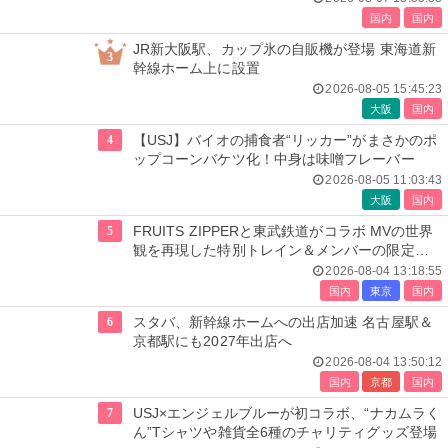
国内
国内
JR新大阪駅、カップ氷の自販機が登場 東海道新
3
幹線ホーム上に設置
2026-08-05 15:45:23
大阪
国内
4
【USJ】バイオの捕食者“リッカー”がまさかのポ
ップコーンバケツ化！中身は味噌フレーバー
2026-08-05 11:03:43
大阪
国内
5
FRUITS ZIPPERと東武鉄道がコラボ MVの世界
観を再現した特別トレイン＆メンバーの限定ア
ナウンス
2026-08-04 13:18:55
国内
東京
国内
6
スタバ、新幹線ホームへの出店加速 名古屋駅＆
京都駅にも2027年出店へ
2026-08-04 13:50:12
国内
京都
国内
7
USJ×エンジェルブルーが初コラボ、“ナカムラく
ん”Tシャツや雑貨全6種のチャリティグッズ登場