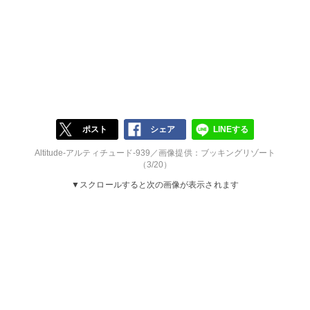
ポスト
シェア
LINEする
Altitude-アルティチュード-939／画像提供：ブッキングリゾート
（3/20）
▼スクロールすると次の画像が表示されます