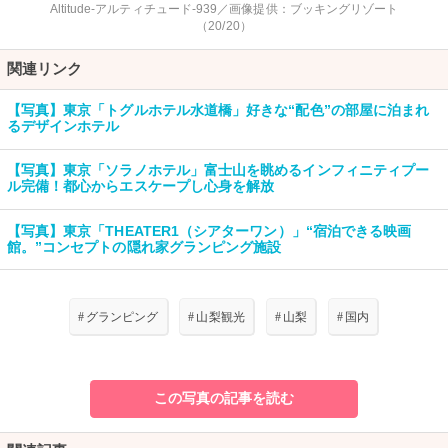
Altitude-アルティチュード-939／画像提供：ブッキングリゾート
（20/20）
関連リンク
【写真】東京「トグルホテル水道橋」好きな“配色”の部屋に泊まれ
るデザインホテル
【写真】東京「ソラノホテル」富士山を眺めるインフィニティプー
ル完備！都心からエスケープし心身を解放
【写真】東京「THEATER1（シアターワン）」“宿泊できる映画
館。”コンセプトの隠れ家グランピング施設
#
グランピング
#
山梨観光
#
山梨
#
国内
この写真の記事を読む