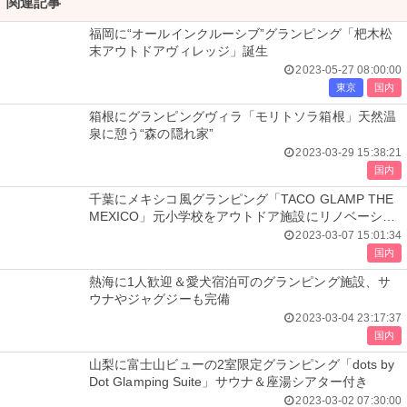
関連記事
福岡に“オールインクルーシブ”グランピング「杷木松
末アウトドアヴィレッジ」誕生
2023-05-27 08:00:00
東京
国内
箱根にグランピングヴィラ「モリトソラ箱根」天然温
泉に憩う“森の隠れ家”
2023-03-29 15:38:21
国内
千葉にメキシコ風グランピング「TACO GLAMP THE
MEXICO」元小学校をアウトドア施設にリノベーショ
ン
2023-03-07 15:01:34
国内
熱海に1人歓迎＆愛犬宿泊可のグランピング施設、サ
ウナやジャグジーも完備
2023-03-04 23:17:37
国内
山梨に富士山ビューの2室限定グランピング「dots by
Dot Glamping Suite」サウナ＆座湯シアター付き
2023-03-02 07:30:00