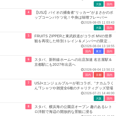
大阪
国内
4
【USJ】バイオの捕食者“リッカー”がまさかのポ
ップコーンバケツ化！中身は味噌フレーバー
2026-08-05 11:03:43
大阪
国内
5
FRUITS ZIPPERと東武鉄道がコラボ MVの世界
観を再現した特別トレイン＆メンバーの限定ア
ナウンス
2026-08-04 13:18:55
国内
東京
国内
6
スタバ、新幹線ホームへの出店加速 名古屋駅＆
京都駅にも2027年出店へ
2026-08-04 13:50:12
国内
京都
国内
7
USJ×エンジェルブルーが初コラボ、“ナカムラく
ん”Tシャツや雑貨全6種のチャリティグッズ登場
2026-07-21 14:46:00
大阪
国内
8
スタバ、横浜海の公園店オープン 趣のあるレト
ロ洋館で海辺の開放的な景観に浸る