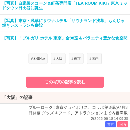
【写真】自家製スコーン＆紅茶専門店「TEA ROOM KIKI」東京ミッ
ドタウン日比谷に誕生
【写真】東京・浅草にサウナホテル「サウナランド浅草」もんじゃ
焼きレストランも併設
【写真】「ブルガリ ホテル 東京」全98室＆バラエティ豊かな食空間
#
SHINee
#
大阪
#
東京
#
国内
この写真の記事を読む
「大阪」の記事
ブルーロック×東京ジョイポリス、コラボ第3弾が7月3
日開幕 グッズ＆フード、アトラクションまで内容満載
2026-06-18 14:09:35
東京
国内