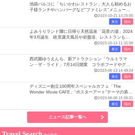
池袋パルコに「ちいかわレストラン」大人も頼めるお
子様ランチやハンバーグなど“ファミレス”メニュー充
実
2023-10-21 13:25:00
東京
国内
よみうりランド隣に日帰り天然温泉「花景の湯」2024
年3月誕生 絶景露天風呂や岩盤浴、レストランも出
店
2023-10-13 11:31:00
東京
国内
西武園ゆうえんち、新アトラクション「ウルトラマ
ン・ザ・ライド」7月14日開業 コラボフードやグッ
ズも
2023-06-13 14:49:24
東京
国内
ディズニー創立100周年スペシャルカフェ「The
Wonder Movie CAFE」“ポスターアート”テーマの第2
期スタート
2023-06-08 15:06:31
東京
国内
ニュース記事一覧へ
Travel Search
旅の検索