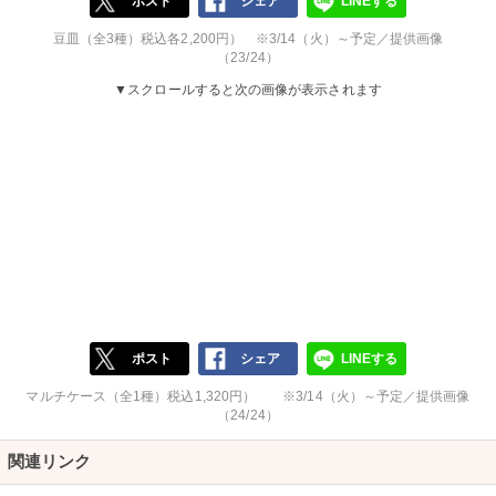
ポスト
シェア
LINEする
豆皿（全3種）税込各2,200円） ※3/14（火）～予定／提供画像
（23/24）
▼スクロールすると次の画像が表示されます
ポスト
シェア
LINEする
マルチケース（全1種）税込1,320円） ※3/14（火）～予定／提供画像
（24/24）
関連リンク