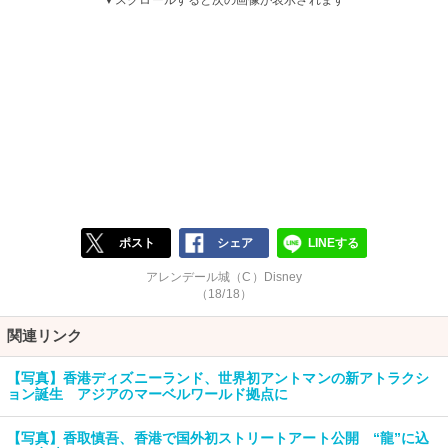
▼スクロールすると次の画像が表示されます
ポスト
シェア
LINEする
アレンデール城（C）Disney
（18/18）
関連リンク
【写真】香港ディズニーランド、世界初アントマンの新アトラクシ
ョン誕生 アジアのマーベルワールド拠点に
【写真】香取慎吾、香港で国外初ストリートアート公開 “龍”に込