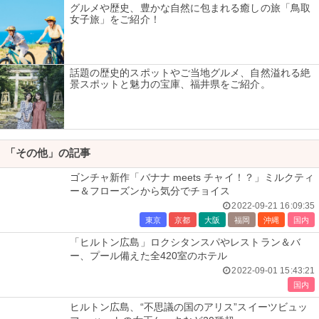
グルメや歴史、豊かな自然に包まれる癒しの旅「鳥取
女子旅」をご紹介！
話題の歴史的スポットやご当地グルメ、自然溢れる絶
景スポットと魅力の宝庫、福井県をご紹介。
「その他」の記事
ゴンチャ新作「バナナ meets チャイ！？」ミルクティ
ー＆フローズンから気分でチョイス
2022-09-21 16:09:35
東京
京都
大阪
福岡
沖縄
国内
「ヒルトン広島」ロクシタンスパやレストラン＆バ
ー、プール備えた全420室のホテル
2022-09-01 15:43:21
国内
ヒルトン広島、“不思議の国のアリス”スイーツビュッ