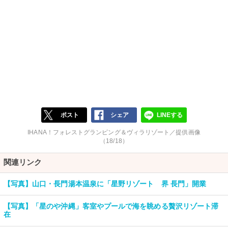
ポスト
シェア
LINEする
IHANA！フォレストグランピング＆ヴィラリゾート／提供画像
（18/18）
関連リンク
【写真】山口・長門湯本温泉に「星野リゾート 界 長門」開業
【写真】「星のや沖縄」客室やプールで海を眺める贅沢リゾート滞
在