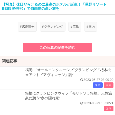
【写真】休日だらけるのに最高のホテルが誕生！「星野リゾート
BEB5 軽井沢」で自由度の高い旅を
#
広島観光
#
グランピング
#
広島
#
国内
この写真の記事を読む
関連記事
福岡に“オールインクルーシブ”グランピング「杷木松
末アウトドアヴィレッジ」誕生
2023-05-27 08:00:00
東京
国内
箱根にグランピングヴィラ「モリトソラ箱根」天然温
泉に憩う“森の隠れ家”
2023-03-29 15:38:21
国内