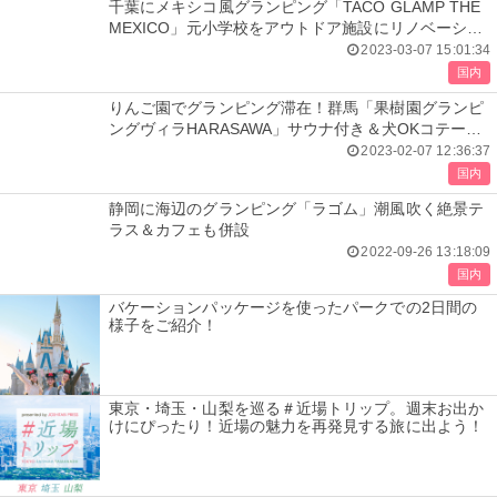
千葉にメキシコ風グランピング「TACO GLAMP THE
MEXICO」元小学校をアウトドア施設にリノベーショ
ン
2023-03-07 15:01:34
国内
りんご園でグランピング滞在！群馬「果樹園グランピ
ングヴィラHARASAWA」サウナ付き＆犬OKコテージ
も
2023-02-07 12:36:37
国内
静岡に海辺のグランピング「ラゴム」潮風吹く絶景テ
ラス＆カフェも併設
2022-09-26 13:18:09
国内
バケーションパッケージを使ったパークでの2日間の
様子をご紹介！
東京・埼玉・山梨を巡る＃近場トリップ。週末お出か
けにぴったり！近場の魅力を再発見する旅に出よう！