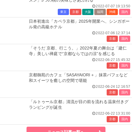
ズン」3つの桃の美味しさあふれる
2022-07-07 19:13:50
東京
京都
大阪
福岡
沖縄
国内
日本初進出「カペラ京都」2025年開業へ、シンガポー
ル発の高級ホテル
2022-07-06 12:37:14
京都
国内
「そうだ 京都、行こう。」2022年夏の舞台は「建仁
寺」美しい禅庭で“京都ならではの涼”を感じる
2022-06-27 15:45:32
京都
国内
京都御苑のカフェ「SASAYAIORI＋」抹茶パフェなど
和スイーツを癒しの空間で堪能
2022-06-24 12:16:57
京都
国内
「ルトゥール京都」清流が目の前を流れる温泉付きグ
ランピングが誕生
2022-06-22 13:31:00
京都
国内