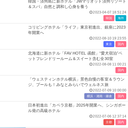
韓国・済州島に新ホテル「JWマリオット済州リゾート
＆スパ」自然と調和し心身を養う
2023-04-07 18:51:24
韓国
海外
コリビングホテル「ライフ」東京初進出、銀座に2023
年開業へ
2022-08-10 19:23:55
東京
国内
北海道に新ホテル「FAV HOTEL 函館」“愛犬宿泊”ペ
ットフレンドリールーム＆スイート含む全30室
2022-08-08 11:00:21
国内
「ウェスティンホテル横浜」景色自慢の客室＆ラウン
ジ、プールも！みなとみらいでウェルネス旅
2022-07-09 10:00:00
横浜・湘南・鎌倉
国内
日本初進出「カペラ京都」2025年開業へ、シンガポー
ル発の高級ホテル
2022-07-06 12:37:14
京都
国内