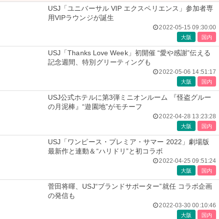
USJ「ユニバーサル VIP エクスペリエンス」参加者専
用VIPラウンジが誕生
2022-05-15 09:30:00
大阪
国内
USJ「Thanks Love Week」初開催 “愛や感謝”伝える
記念週間、特別グリーティングも
2022-05-06 14:51:17
大阪
国内
USJ公式ホテルに第3弾ミニオンルーム 『怪盗グルー
の月泥棒』“遊園地”がモチーフ
2022-04-28 13:23:28
大阪
国内
USJ「ワンピース・プレミア・サマー 2022」劇場版
最新作と連動＆“ハリドリ”と初コラボ
2022-04-25 09:51:24
大阪
国内
菅田将暉、USJ“ブランドサポーター”就任 コラボ企画
の発信も
2022-03-30 00:10:46
大阪
国内