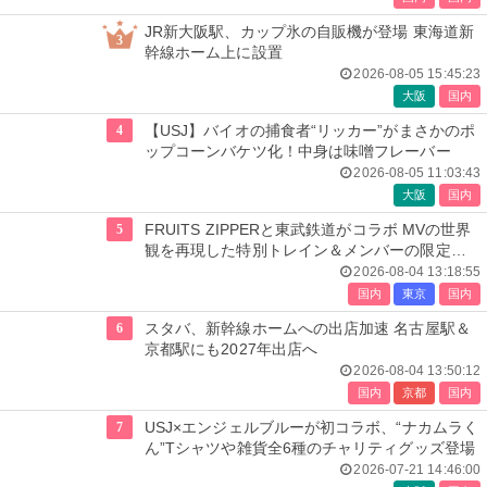
JR新大阪駅、カップ氷の自販機が登場 東海道新
3
幹線ホーム上に設置
2026-08-05 15:45:23
大阪
国内
4
【USJ】バイオの捕食者“リッカー”がまさかのポ
ップコーンバケツ化！中身は味噌フレーバー
2026-08-05 11:03:43
大阪
国内
5
FRUITS ZIPPERと東武鉄道がコラボ MVの世界
観を再現した特別トレイン＆メンバーの限定ア
ナウンス
2026-08-04 13:18:55
国内
東京
国内
6
スタバ、新幹線ホームへの出店加速 名古屋駅＆
京都駅にも2027年出店へ
2026-08-04 13:50:12
国内
京都
国内
7
USJ×エンジェルブルーが初コラボ、“ナカムラく
ん”Tシャツや雑貨全6種のチャリティグッズ登場
2026-07-21 14:46:00