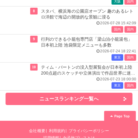
大阪
国内
8
スタバ、横浜海の公園店オープン 趣のあるレト
ロ洋館で海辺の開放的な景観に浸る
2026-07-28 15:42:09
国内
国内
9
行列のできる小籠包専門店「梁山泊小籠湯包」
日本初上陸 池袋限定メニューも多数
2026-07-24 18:22:41
東京
国内
10
ティム・バートンの没入型展覧会が日本初上陸
200点超のスケッチや立体演出で作品世界に迷い
込む
2026-07-23 18:00:00
東京
国内
ニュースランキング一覧へ
Page Top
会社概要
利用規約
プライバシーポリシー
採用情報
女子旅プレスとは