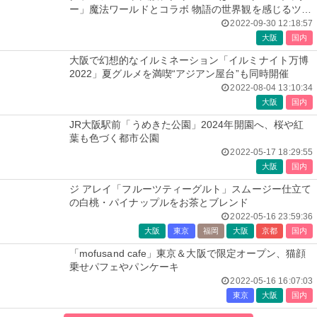
ー」魔法ワールドとコラボ 物語の世界観を感じるツリ
ーや特別装飾
2022-09-30 12:18:57
大阪
国内
大阪で幻想的なイルミネーション「イルミナイト万博
2022」夏グルメを満喫“アジアン屋台”も同時開催
2022-08-04 13:10:34
大阪
国内
JR大阪駅前「うめきた公園」2024年開園へ、桜や紅
葉も色づく都市公園
2022-05-17 18:29:55
大阪
国内
ジ アレイ「フルーツティーグルト」スムージー仕立て
の白桃・パイナップルをお茶とブレンド
2022-05-16 23:59:36
大阪
東京
福岡
大阪
京都
国内
「mofusand cafe」東京＆大阪で限定オープン、猫顔
乗せパフェやパンケーキ
2022-05-16 16:07:03
東京
大阪
国内