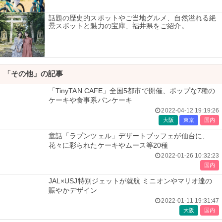
話題の歴史的スポットやご当地グルメ、自然溢れる絶
景スポットと魅力の宝庫、福井県をご紹介。
「その他」の記事
「TinyTAN CAFE」全国5都市で開催、ポップな7種の
ケーキや食事系パンケーキ
2022-04-12 19:19:26
大阪
東京
国内
童話「ラプンツェル」デザートブッフェが仙台に、
花々に彩られたケーキやムース等20種
2022-01-26 10:32:23
国内
JAL×USJ特別ジェットが就航 ミニオンやマリオ達の
賑やかデザイン
2022-01-11 19:31:47
大阪
国内