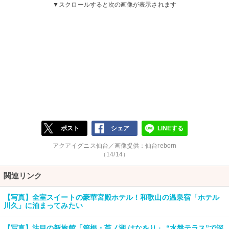
▼スクロールすると次の画像が表示されます
ポスト
シェア
LINEする
アクアイグニス仙台／画像提供：仙台reborn
（14/14）
関連リンク
【写真】全室スイートの豪華宮殿ホテル！和歌山の温泉宿「ホテル
川久」に泊まってみたい
【写真】注目の新旅館「箱根・芦ノ湖 はなをり」 “水盤テラス”で深