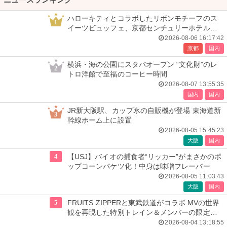
ニュースランキング
ハローキティとコラボしたリボンモチーフのス
1
イーツビュッフェ、京都センチュリーホテルで
開催
2026-08-06 16:17:42
京都
国内
横浜・海の公園にスタバオープン “文化財”のレ
2
トロ洋館で至福のコーヒー時間
2026-08-07 13:55:35
国内
国内
JR新大阪駅、カップ氷の自販機が登場 東海道新
3
幹線ホーム上に設置
2026-08-05 15:45:23
大阪
国内
4
【USJ】バイオの捕食者“リッカー”がまさかのポ
ップコーンバケツ化！中身は味噌フレーバー
2026-08-05 11:03:43
大阪
国内
5
FRUITS ZIPPERと東武鉄道がコラボ MVの世界
観を再現した特別トレイン＆メンバーの限定ア
ナウンス
2026-08-04 13:18:55