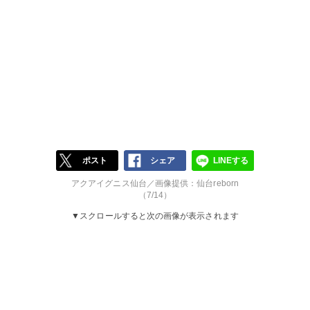
ポスト
シェア
LINEする
アクアイグニス仙台／画像提供：仙台reborn
（7/14）
▼スクロールすると次の画像が表示されます