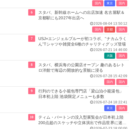
国内
東京
国内
6
スタバ、新幹線ホームへの出店加速 名古屋駅＆
京都駅にも2027年出店へ
2026-08-04 13:50:12
国内
京都
国内
7
USJ×エンジェルブルーが初コラボ、“ナカムラく
ん”Tシャツや雑貨全6種のチャリティグッズ登場
2026-07-21 14:46:00
大阪
国内
8
スタバ、横浜海の公園店オープン 趣のあるレト
ロ洋館で海辺の開放的な景観に浸る
2026-07-28 15:42:09
国内
国内
9
行列のできる小籠包専門店「梁山泊小籠湯包」
日本初上陸 池袋限定メニューも多数
2026-07-24 18:22:41
東京
国内
10
ティム・バートンの没入型展覧会が日本初上陸
200点超のスケッチや立体演出で作品世界に迷い
込む
2026-07-23 18:00:00