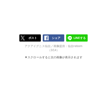
ポスト
シェア
LINEする
アクアイグニス仙台／画像提供：仙台reborn
（3/14）
▼スクロールすると次の画像が表示されます