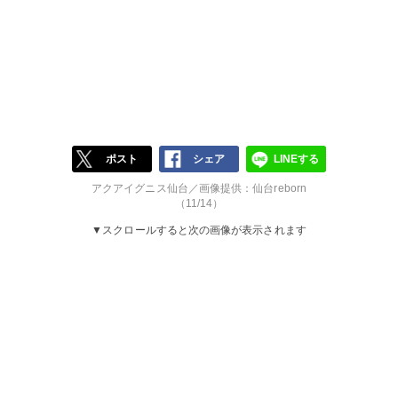
ポスト
シェア
LINEする
アクアイグニス仙台／画像提供：仙台reborn
（11/14）
▼スクロールすると次の画像が表示されます