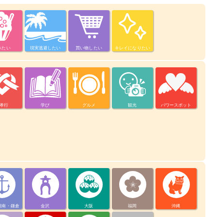
べたい
現実逃避したい
買い物したい
キレイになりたい
孝行
学び
グルメ
観光
パワースポット
湘南・鎌倉
金沢
大阪
福岡
沖縄