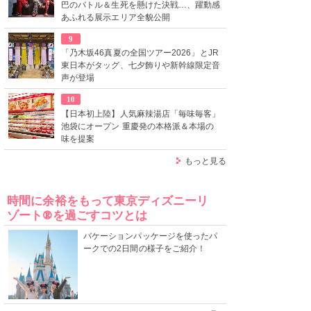
巴のバトル＆生死を懸けた決戦…、躍動感
あふれる展示エリア全貌公開
9
「乃木坂46真夏の全国ツアー2026」とJR
東日本がタッグ、七夕飾りや新幹線限定音
声が登場
10
【日本初上陸】人気麻辣湯店「毎味毎客」
池袋にオープン 重慶発の本格派＆本場の
味を提案
もっと見る
時間に余裕をもって東京ディズニーリ
ゾート®を過ごすコツとは
バケーションパッケージを使ったパ
ークでの2日間の様子をご紹介！