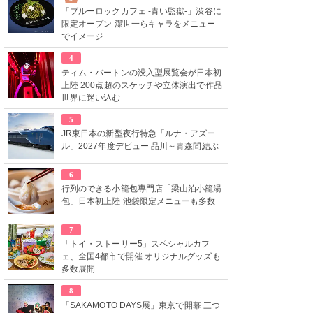
「ブルーロックカフェ -青い監獄-」渋谷に
限定オープン 潔世一らキャラをメニュー
でイメージ
4
ティム・バートンの没入型展覧会が日本初
上陸 200点超のスケッチや立体演出で作品
世界に迷い込む
5
JR東日本の新型夜行特急「ルナ・アズー
ル」2027年度デビュー 品川～青森間結ぶ
6
行列のできる小籠包専門店「梁山泊小籠湯
包」日本初上陸 池袋限定メニューも多数
7
「トイ・ストーリー5」スペシャルカフ
ェ、全国4都市で開催 オリジナルグッズも
多数展開
8
「SAKAMOTO DAYS展」東京で開幕 三つ