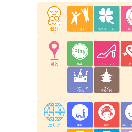
気分
はしゃぎたい
癒やされたい
食
目的
体験
ショッピング
親
テーマパーク
歴史
水族館
寺社仏閣
エリア
東京
京都
横浜・