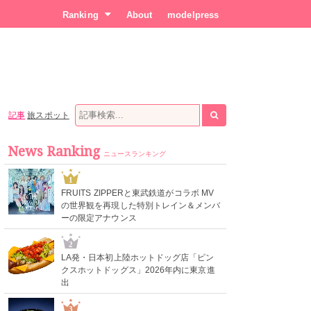
Ranking
About
modelpress
記事
旅スポット
News Ranking
ニュースランキング
1
FRUITS ZIPPERと東武鉄道がコラボ MV
の世界観を再現した特別トレイン＆メンバ
ーの限定アナウンス
2
LA発・日本初上陸ホットドッグ店「ピン
クスホットドッグス」2026年内に東京進
出
3