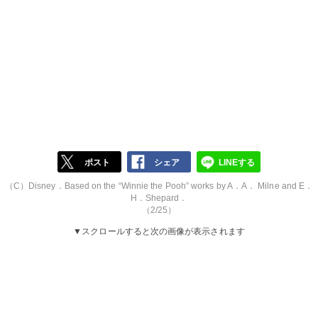
ポスト
シェア
LINEする
（C）Disney．Based on the “Winnie the Pooh” works by A．A． Milne and E．
H．Shepard．
（2/25）
▼スクロールすると次の画像が表示されます