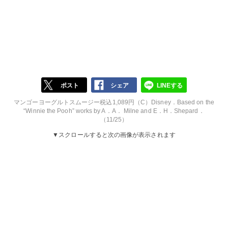
ポスト
シェア
LINEする
マンゴーヨーグルトスムージー税込1,089円（C）Disney．Based on the
“Winnie the Pooh” works by A．A． Milne and E．H．Shepard．
（11/25）
▼スクロールすると次の画像が表示されます