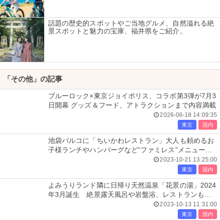
話題の歴史的スポットやご当地グルメ、自然溢れる絶
景スポットと魅力の宝庫、福井県をご紹介。
「その他」の記事
ブルーロック×東京ジョイポリス、コラボ第3弾が7月3
日開幕 グッズ＆フード、アトラクションまで内容満載
2026-06-18 14:09:35
東京
国内
池袋パルコに「ちいかわレストラン」大人も頼めるお
子様ランチやハンバーグなど“ファミレス”メニュー充
実
2023-10-21 13:25:00
東京
国内
よみうりランド隣に日帰り天然温泉「花景の湯」2024
年3月誕生 絶景露天風呂や岩盤浴、レストランも出
店
2023-10-13 11:31:00
東京
国内