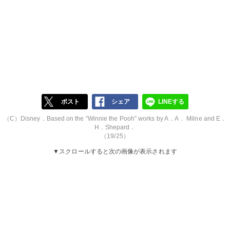
ポスト
シェア
LINEする
（C）Disney．Based on the “Winnie the Pooh” works by A．A． Milne and E．
H．Shepard．
（19/25）
▼スクロールすると次の画像が表示されます