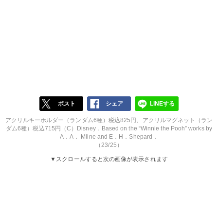
ポスト
シェア
LINEする
アクリルキーホルダー（ランダム6種）税込825円、アクリルマグネット（ラン
ダム6種）税込715円（C）Disney．Based on the “Winnie the Pooh” works by
A．A． Milne and E．H．Shepard．
（23/25）
▼スクロールすると次の画像が表示されます