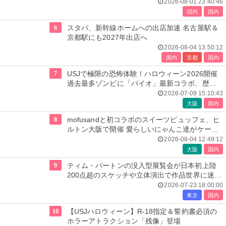
用ルーフトップも
2026-08-01 23:40:46
国内
国内
6
スタバ、新幹線ホームへの出店加速 名古屋駅＆
京都駅にも2027年出店へ
2026-08-04 13:50:12
国内
京都
国内
7
USJで極限の恐怖体験！ハロウィーン2026開催
過去最多ゾンビに「バイオ」最新コラボ、歴代
人気楽曲メドレーが彩る
2026-07-09 15:10:43
大阪
国内
8
mofusandと初コラボのスイーツビュッフェ、ヒ
ルトン大阪で開催 愛らしいにゃんこ達がケーキ
に
2026-08-04 12:49:12
大阪
国内
9
ティム・バートンの没入型展覧会が日本初上陸
200点超のスケッチや立体演出で作品世界に迷い
込む
2026-07-23 18:00:00
東京
国内
10
【USJハロウィーン】R-18指定＆誓約書必須の
ホラーアトラクション「残像」登場