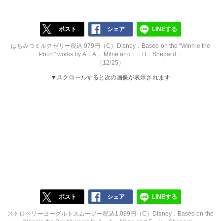
ポスト
シェア
LINEする
はちみつミルクゼリー税込 979円（C）Disney．Based on the “Winnie the
Pooh” works by A．A． Milne and E．H．Shepard．
（12/25）
▼スクロールすると次の画像が表示されます
ポスト
シェア
LINEする
ストロベリーヨーグルトスムージー税込1,089円（C）Disney．Based on the