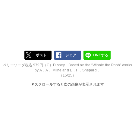
ポスト
シェア
LINEする
ベリーソーダ税込 979円（C）Disney．Based on the “Winnie the Pooh” works
by A．A． Milne and E．H．Shepard．
（15/25）
▼スクロールすると次の画像が表示されます