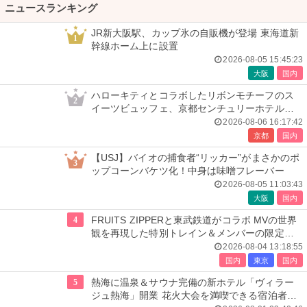
ニュースランキング
JR新大阪駅、カップ氷の自販機が登場 東海道新
1
幹線ホーム上に設置
2026-08-05 15:45:23
大阪
国内
ハローキティとコラボしたリボンモチーフのス
2
イーツビュッフェ、京都センチュリーホテルで
開催
2026-08-06 16:17:42
京都
国内
【USJ】バイオの捕食者“リッカー”がまさかのポ
3
ップコーンバケツ化！中身は味噌フレーバー
2026-08-05 11:03:43
大阪
国内
4
FRUITS ZIPPERと東武鉄道がコラボ MVの世界
観を再現した特別トレイン＆メンバーの限定ア
ナウンス
2026-08-04 13:18:55
国内
東京
国内
5
熱海に温泉＆サウナ完備の新ホテル「ヴィラー
ジュ熱海」開業 花火大会を満喫できる宿泊者専