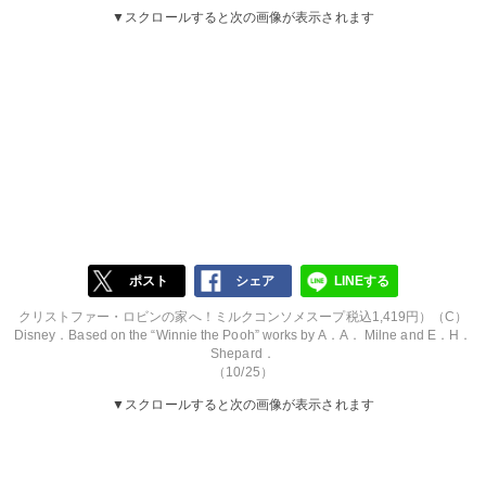
▼スクロールすると次の画像が表示されます
ポスト
シェア
LINEする
クリストファー・ロビンの家へ！ミルクコンソメスープ税込1,419円）（C）
Disney．Based on the “Winnie the Pooh” works by A．A． Milne and E．H．
Shepard．
（10/25）
▼スクロールすると次の画像が表示されます