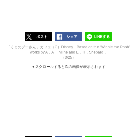
ポスト
シェア
LINEする
「くまのプーさん」カフェ（C）Disney．Based on the “Winnie the Pooh”
works by A．A． Milne and E．H．Shepard．
（3/25）
▼スクロールすると次の画像が表示されます