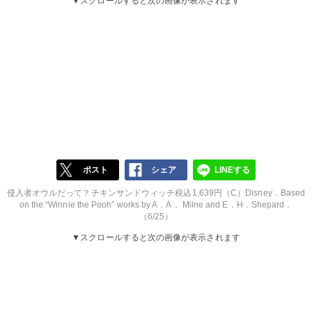
▼スクロールすると次の画像が表示されます
ポスト
シェア
LINEする
侵入者オウルだって？チキンサンドウィッチ税込1,639円（C）Disney．Based
on the “Winnie the Pooh” works by A．A． Milne and E．H．Shepard．
（6/25）
▼スクロールすると次の画像が表示されます