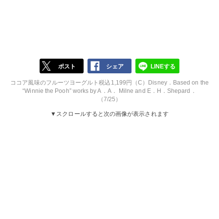
ポスト
シェア
LINEする
ココア風味のフルーツヨーグルト税込1,199円（C）Disney．Based on the
“Winnie the Pooh” works by A．A． Milne and E．H．Shepard．
（7/25）
▼スクロールすると次の画像が表示されます