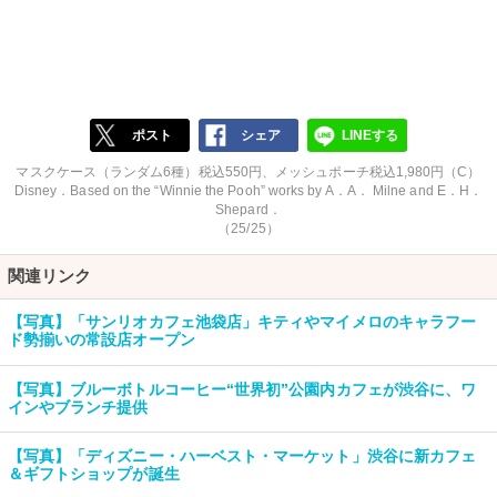
ポスト
シェア
LINEする
マスクケース（ランダム6種）税込550円、メッシュポーチ税込1,980円（C）
Disney．Based on the “Winnie the Pooh” works by A．A． Milne and E．H．
Shepard．
（25/25）
関連リンク
【写真】「サンリオカフェ池袋店」キティやマイメロのキャラフー
ド勢揃いの常設店オープン
【写真】ブルーボトルコーヒー“世界初”公園内カフェが渋谷に、ワ
インやブランチ提供
【写真】「ディズニー・ハーベスト・マーケット」渋谷に新カフェ
＆ギフトショップが誕生