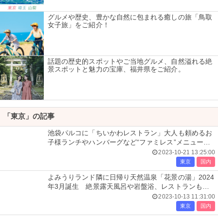
グルメや歴史、豊かな自然に包まれる癒しの旅「鳥取
女子旅」をご紹介！
話題の歴史的スポットやご当地グルメ、自然溢れる絶
景スポットと魅力の宝庫、福井県をご紹介。
「東京」の記事
池袋パルコに「ちいかわレストラン」大人も頼めるお
子様ランチやハンバーグなど“ファミレス”メニュー充
実
2023-10-21 13:25:00
東京
国内
よみうりランド隣に日帰り天然温泉「花景の湯」2024
年3月誕生 絶景露天風呂や岩盤浴、レストランも出
店
2023-10-13 11:31:00
東京
国内