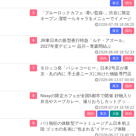
東京
国内
5
「ブルーロックカフェ -青い監獄-」渋谷に限定
オープン 潔世一らキャラをメニューでイメージ
2026-07-29 18:06:20
東京
国内
6
JR東日本の新型夜行特急「ルナ・アズール」
2027年度デビュー 品川～青森間結ぶ
2026-06-09 18:52:33
国内
東京
国内
7
モロッコ発「バシャコーヒー」日本2号店が東
京・丸の内に 手土産ニーズに向けた物販専門店
2026-06-13 07:00:00
東京
国内
8
Nissyの限定カフェが全国5都市で開催 好物入り
弁当やスープカレー、撮りおろしカットグッズ
も
2026-07-24 18:56:22
国内
東京
大阪
国内
9
パリ熱狂の体験型アートミュージアム日本初上
陸 ゴッホの名画に“包まれる”イマーシブ体験＜
レーヴ・デ・リュミエール＞
2026-06-12 19:40:19