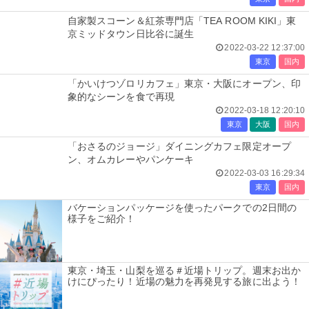
自家製スコーン＆紅茶専門店「TEA ROOM KIKI」東
京ミッドタウン日比谷に誕生
2022-03-22 12:37:00
東京
国内
「かいけつゾロリカフェ」東京・大阪にオープン、印
象的なシーンを食で再現
2022-03-18 12:20:10
東京
大阪
国内
「おさるのジョージ」ダイニングカフェ限定オープ
ン、オムカレーやパンケーキ
2022-03-03 16:29:34
東京
国内
バケーションパッケージを使ったパークでの2日間の
様子をご紹介！
東京・埼玉・山梨を巡る＃近場トリップ。週末お出か
けにぴったり！近場の魅力を再発見する旅に出よう！