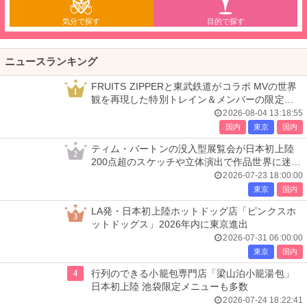
気分で探す
目的で探す
ニュースランキング
FRUITS ZIPPERと東武鉄道がコラボ MVの世界
1
観を再現した特別トレイン＆メンバーの限定ア
ナウンス
2026-08-04 13:18:55
国内
東京
国内
ティム・バートンの没入型展覧会が日本初上陸
2
200点超のスケッチや立体演出で作品世界に迷い
込む
2026-07-23 18:00:00
東京
国内
LA発・日本初上陸ホットドッグ店「ピンクスホ
3
ットドッグス」2026年内に東京進出
2026-07-31 06:00:00
東京
国内
4
行列のできる小籠包専門店「梁山泊小籠湯包」
日本初上陸 池袋限定メニューも多数
2026-07-24 18:22:41