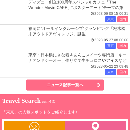
ディズニー創立100周年スペシャルカフェ「The
Wonder Movie CAFE」“ポスターアート”テーマの第2
期スタート
2023-06-08 15:06:31
東京
国内
福岡に“オールインクルーシブ”グランピング「杷木松
末アウトドアヴィレッジ」誕生
2023-05-27 08:00:00
東京
国内
東京・日本橋にきな粉＆あんこスイーツ専門店「キー
ナアンドシーオー」作り立て生チュロスやアイスなど
2023-05-22 23:09:48
東京
国内
ニュース記事一覧へ
Travel Search
旅の検索
「東京」の人気スポットをご紹介します♪