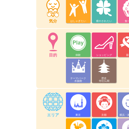
気分
はしゃぎたい
癒やされたい
食
目的
体験
ショッピング
親
テーマパーク
歴史
水族館
寺社仏閣
エリア
東京
京都
横浜・