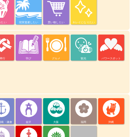
べたい
現実逃避したい
買い物したい
キレイになりたい
孝行
学び
グルメ
観光
パワースポット
湘南・鎌倉
金沢
大阪
福岡
沖縄