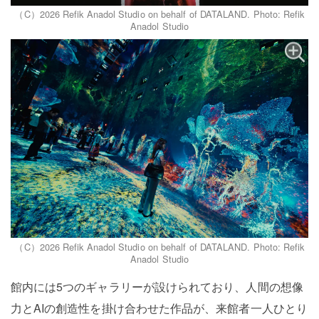
（C）2026 Refik Anadol Studio on behalf of DATALAND. Photo: Refik
Anadol Studio
（C）2026 Refik Anadol Studio on behalf of DATALAND. Photo: Refik
Anadol Studio
館内には5つのギャラリーが設けられており、人間の想像
力とAIの創造性を掛け合わせた作品が、来館者一人ひとり