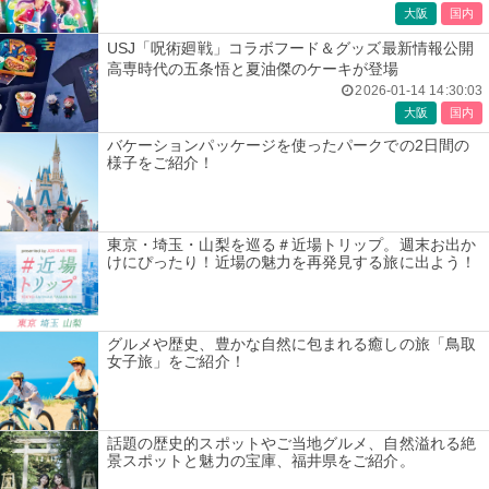
大阪
国内
USJ「呪術廻戦」コラボフード＆グッズ最新情報公開
高専時代の五条悟と夏油傑のケーキが登場
2026-01-14 14:30:03
大阪
国内
バケーションパッケージを使ったパークでの2日間の
様子をご紹介！
東京・埼玉・山梨を巡る＃近場トリップ。週末お出か
けにぴったり！近場の魅力を再発見する旅に出よう！
グルメや歴史、豊かな自然に包まれる癒しの旅「鳥取
女子旅」をご紹介！
話題の歴史的スポットやご当地グルメ、自然溢れる絶
景スポットと魅力の宝庫、福井県をご紹介。