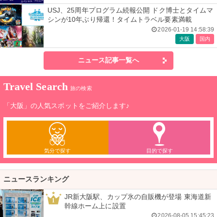
USJ、25周年プログラム続報公開 ドク博士とタイムマ
シンが10年ぶり帰還！タイムトラベル要素満載
2026-01-19 14:58:39
大阪
国内
ニュース記事一覧へ
Travel Search
旅の検索
「大阪」の人気スポットをご紹介します♪
気分で探す
目的で探す
ニュースランキング
JR新大阪駅、カップ氷の自販機が登場 東海道新
1
幹線ホーム上に設置
2026-08-05 15:45:23