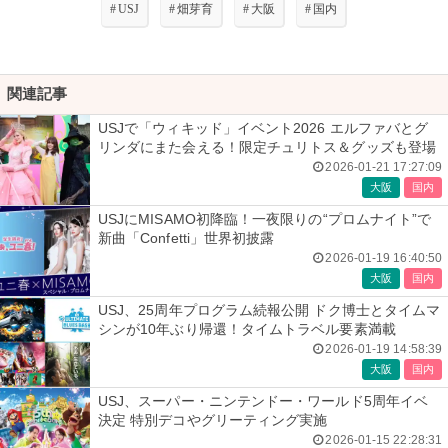
#
USJ
#
畑芽育
#
大阪
#
国内
関連記事
USJで「ウィキッド」イベント2026 エルファバとグ
リンダにまた会える！限定チュリトス＆グッズも登場
2026-01-21 17:27:09
大阪
国内
USJにMISAMO初降臨！一夜限りの“プロムナイト”で
新曲「Confetti」世界初披露
2026-01-19 16:40:50
大阪
国内
USJ、25周年プログラム続報公開 ドク博士とタイムマ
シンが10年ぶり帰還！タイムトラベル要素満載
2026-01-19 14:58:39
大阪
国内
USJ、スーパー・ニンテンドー・ワールド5周年イベ
決定 特別デコやグリーティング実施
2026-01-15 22:28:31