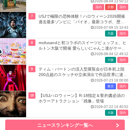
2026-08-04 13:50:12
国内
京都
国内
7
USJで極限の恐怖体験！ハロウィーン2026開催
過去最多ゾンビに「バイオ」最新コラボ、歴代
人気楽曲メドレーが彩る
2026-07-09 15:10:43
大阪
国内
8
mofusandと初コラボのスイーツビュッフェ、ヒ
ルトン大阪で開催 愛らしいにゃんこ達がケーキ
に
2026-08-04 12:49:12
大阪
国内
9
ティム・バートンの没入型展覧会が日本初上陸
200点超のスケッチや立体演出で作品世界に迷い
込む
2026-07-23 18:00:00
東京
国内
10
【USJハロウィーン】R-18指定＆誓約書必須の
ホラーアトラクション「残像」登場
2026-07-22 14:40:52
大阪
国内
ニュースランキング一覧へ