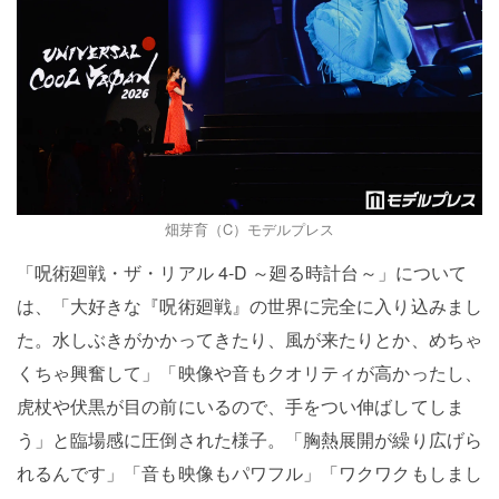
畑芽育（C）モデルプレス
「呪術廻戦・ザ・リアル 4-D ～廻る時計台～」について
は、「大好きな『呪術廻戦』の世界に完全に入り込みまし
た。水しぶきがかかってきたり、風が来たりとか、めちゃ
くちゃ興奮して」「映像や音もクオリティが高かったし、
虎杖や伏黒が目の前にいるので、手をつい伸ばしてしま
う」と臨場感に圧倒された様子。「胸熱展開が繰り広げら
れるんです」「音も映像もパワフル」「ワクワクもしまし