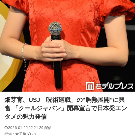
畑芽育、USJ「呪術廻戦」の“胸熱展開”に興
奮 「クールジャパン」開幕宣言で日本発エン
タメの魅力発信
2026-01-29 22:21:29 配信
提供：
女子旅プレス