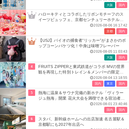
大阪
国内
ハローキティとコラボしたリボンモチーフのス
2
イーツビュッフェ、京都センチュリーホテルで
開催
2026-08-06 16:17:42
京都
国内
【USJ】バイオの捕食者“リッカー”がまさかのポ
3
ップコーンバケツ化！中身は味噌フレーバー
2026-08-05 11:03:43
大阪
国内
4
FRUITS ZIPPERと東武鉄道がコラボ MVの世界
観を再現した特別トレイン＆メンバーの限定ア
ナウンス
2026-08-04 13:18:55
国内
東京
国内
5
熱海に温泉＆サウナ完備の新ホテル「ヴィラー
ジュ熱海」開業 花火大会を満喫できる宿泊者専
用ルーフトップも
2026-08-01 23:40:46
国内
国内
6
スタバ、新幹線ホームへの出店加速 名古屋駅＆
京都駅にも2027年出店へ