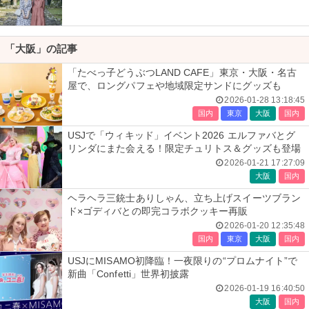
「大阪」の記事
「たべっ子どうぶつLAND CAFE」東京・大阪・名古
屋で、ロングパフェや地域限定サンドにグッズも
2026-01-28 13:18:45
国内
東京
大阪
国内
USJで「ウィキッド」イベント2026 エルファバとグ
リンダにまた会える！限定チュリトス＆グッズも登場
2026-01-21 17:27:09
大阪
国内
ヘラヘラ三銃士ありしゃん、立ち上げスイーツブラン
ド×ゴディバとの即完コラボクッキー再販
2026-01-20 12:35:48
国内
東京
大阪
国内
USJにMISAMO初降臨！一夜限りの“プロムナイト”で
新曲「Confetti」世界初披露
2026-01-19 16:40:50
大阪
国内