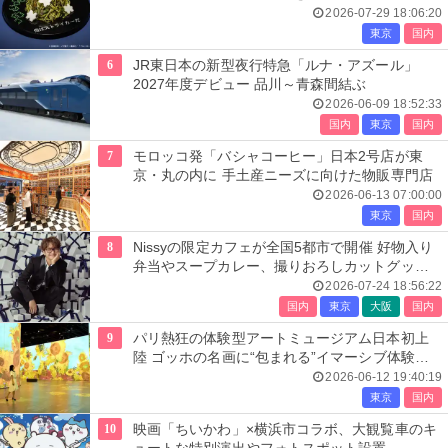
2026-07-29 18:06:20
東京
国内
6
JR東日本の新型夜行特急「ルナ・アズール」
2027年度デビュー 品川～青森間結ぶ
2026-06-09 18:52:33
国内
東京
国内
7
モロッコ発「バシャコーヒー」日本2号店が東
京・丸の内に 手土産ニーズに向けた物販専門店
2026-06-13 07:00:00
東京
国内
8
Nissyの限定カフェが全国5都市で開催 好物入り
弁当やスープカレー、撮りおろしカットグッズ
も
2026-07-24 18:56:22
国内
東京
大阪
国内
9
パリ熱狂の体験型アートミュージアム日本初上
陸 ゴッホの名画に“包まれる”イマーシブ体験＜
レーヴ・デ・リュミエール＞
2026-06-12 19:40:19
東京
国内
10
映画「ちいかわ」×横浜市コラボ、大観覧車のキ