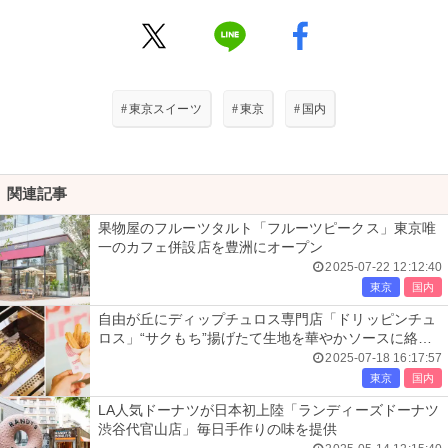
#
東京スイーツ
#
東京
#
国内
関連記事
果物屋のフルーツタルト「フルーツピークス」東京唯
一のカフェ併設店を豊洲にオープン
2025-07-22 12:12:40
東京
国内
自由が丘にディップチュロス専門店「ドリッピンチュ
ロス」“サクもち”揚げたて生地を華やかソースに絡め
て
2025-07-18 16:17:57
東京
国内
LA人気ドーナツが日本初上陸「ランディーズドーナツ
渋谷代官山店」毎日手作りの味を提供