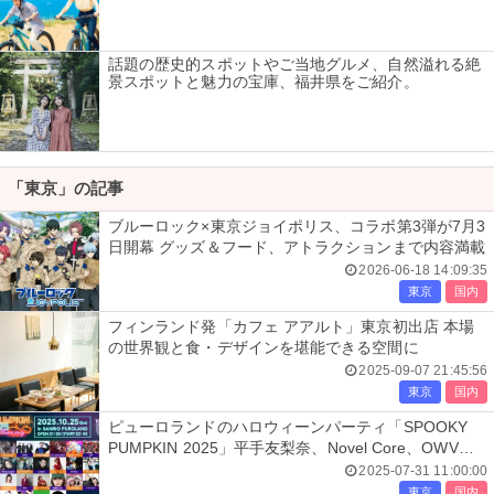
話題の歴史的スポットやご当地グルメ、自然溢れる絶
景スポットと魅力の宝庫、福井県をご紹介。
「東京」の記事
ブルーロック×東京ジョイポリス、コラボ第3弾が7月3
日開幕 グッズ＆フード、アトラクションまで内容満載
2026-06-18 14:09:35
東京
国内
フィンランド発「カフェ アアルト」東京初出店 本場
の世界観と食・デザインを堪能できる空間に
2025-09-07 21:45:56
東京
国内
ピューロランドのハロウィーンパーティ「SPOOKY
PUMPKIN 2025」平手友梨奈、Novel Core、OWVら
参加発表
2025-07-31 11:00:00
東京
国内