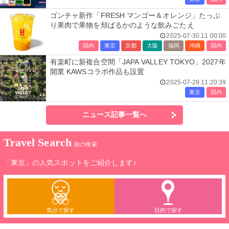
ゴンチャ新作「FRESH マンゴー＆オレンジ」たっぷ
り果肉で果物を頬ばるかのような飲みごたえ
2025-07-30 11:00:00
国内
東京
京都
大阪
福岡
沖縄
国内
有楽町に新複合空間「JAPA VALLEY TOKYO」2027年
開業 KAWSコラボ作品も設置
2025-07-29 11:20:39
東京
国内
ニュース記事一覧へ
Travel Search
旅の検索
「東京」の人気スポットをご紹介します♪
気分で探す
目的で探す