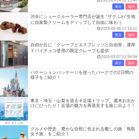
2025-05-14 12:15:40
東京
国内
渋谷にシュークルーラー専門店が誕生 “ザクふわ”生地
に自家製クリームをディップして自由に味わう
2025-05-06 17:14:11
東京
国内
自由が丘に「クレープとエスプレッソと自由形」濃厚
ドバイチョコ使用の限定クレープも提供
2025-03-07 11:54:09
東京
国内
バケーションパッケージを使ったパークでの2日間の
様子をご紹介！
東京・埼玉・山梨を巡る＃近場トリップ。週末お出か
けにぴったり！近場の魅力を再発見する旅に出よう！
グルメや歴史、豊かな自然に包まれる癒しの旅「鳥取
女子旅」をご紹介！