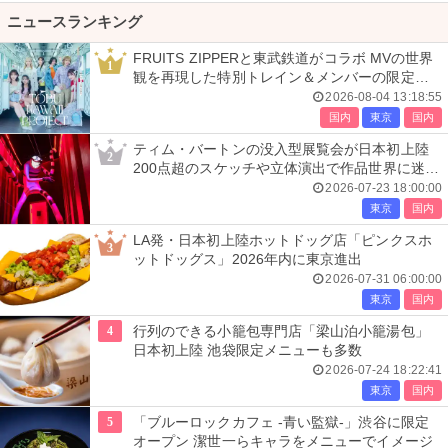
ニュースランキング
FRUITS ZIPPERと東武鉄道がコラボ MVの世界
1
観を再現した特別トレイン＆メンバーの限定ア
ナウンス
2026-08-04 13:18:55
国内
東京
国内
ティム・バートンの没入型展覧会が日本初上陸
2
200点超のスケッチや立体演出で作品世界に迷い
込む
2026-07-23 18:00:00
東京
国内
LA発・日本初上陸ホットドッグ店「ピンクスホ
3
ットドッグス」2026年内に東京進出
2026-07-31 06:00:00
東京
国内
4
行列のできる小籠包専門店「梁山泊小籠湯包」
日本初上陸 池袋限定メニューも多数
2026-07-24 18:22:41
東京
国内
5
「ブルーロックカフェ -青い監獄-」渋谷に限定
オープン 潔世一らキャラをメニューでイメージ