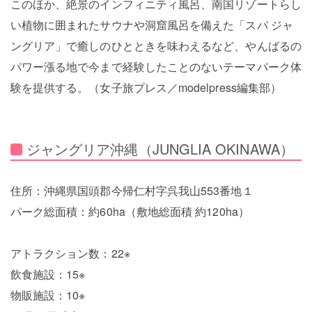
このほか、絶景のインフィニティ風呂、南国リゾートらし
い植物に囲まれたサウナや洞窟風呂を備えた「スパ ジャ
ングリア」で癒しのひとときを味わえるなど、やんばるの
パワー漲る地で今まで経験したことのないテーマパーク体
験を提供する。（女子旅プレス／modelpress編集部）
ジャングリア沖縄（JUNGLIA OKINAWA）
住所：沖縄県国頭郡今帰仁村字呉我山553番地１
パーク総面積：約60ha（敷地総面積 約120ha）
アトラクション数：22※
飲食施設：15※
物販施設：10※