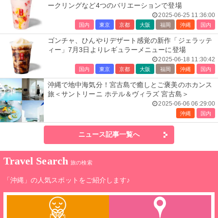
ークリングなど4つのバリエーションで登場
2025-06-25 11:36:00
国内
東京
京都
大阪
福岡
沖縄
国内
ゴンチャ、ひんやりデザート感覚の新作「ジェラッテ
ィー」7月3日よりレギュラーメニューに登場
2025-06-18 11:30:42
国内
東京
京都
大阪
福岡
沖縄
国内
沖縄で地中海気分！宮古島で癒しとご褒美のホカンス
旅＜サントリーニ ホテル＆ヴィラズ 宮古島＞
2025-06-06 06:29:00
沖縄
国内
ニュース記事一覧へ
Travel Search
旅の検索
「沖縄」の人気スポットをご紹介します♪