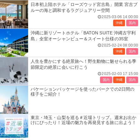
日本初上陸ホテル「ローズウッド宮古島」開業 宮古ブ
ルーの海と調和するラグジュアリー空間
2025-03-06 14:00:00
沖縄
国内
沖縄に新リゾートホテル「BATON SUITE 沖縄古宇利
島」全室オーシャンビュー＆スイート仕様の35室
2025-02-24 08:00:00
沖縄
国内
人生を豊かにする絶景旅へ！野生動物に魅せられる季
節限定の絶景に会いに行こう
2025-02-03 17:15:00
国内
沖縄
国内
バケーションパッケージを使ったパークでの2日間の
様子をご紹介！
東京・埼玉・山梨を巡る＃近場トリップ。週末お出か
けにぴったり！近場の魅力を再発見する旅に出よう！