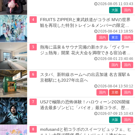
2026-08-05 11:03:43
大阪
国内
4
FRUITS ZIPPERと東武鉄道がコラボ MVの世界
観を再現した特別トレイン＆メンバーの限定ア
ナウンス
2026-08-04 13:18:55
国内
東京
国内
5
熱海に温泉＆サウナ完備の新ホテル「ヴィラー
ジュ熱海」開業 花火大会を満喫できる宿泊者専
用ルーフトップも
2026-08-01 23:40:46
国内
国内
6
スタバ、新幹線ホームへの出店加速 名古屋駅＆
京都駅にも2027年出店へ
2026-08-04 13:50:12
国内
京都
国内
7
USJで極限の恐怖体験！ハロウィーン2026開催
過去最多ゾンビに「バイオ」最新コラボ、歴代
人気楽曲メドレーが彩る
2026-07-09 15:10:43
大阪
国内
8
mofusandと初コラボのスイーツビュッフェ、ヒ