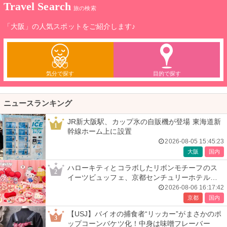
Travel Search
旅の検索
「大阪」の人気スポットをご紹介します♪
気分で探す
目的で探す
ニュースランキング
JR新大阪駅、カップ氷の自販機が登場 東海道新
1
幹線ホーム上に設置
2026-08-05 15:45:23
大阪
国内
ハローキティとコラボしたリボンモチーフのス
2
イーツビュッフェ、京都センチュリーホテルで
開催
2026-08-06 16:17:42
京都
国内
【USJ】バイオの捕食者“リッカー”がまさかのポ
3
ップコーンバケツ化！中身は味噌フレーバー