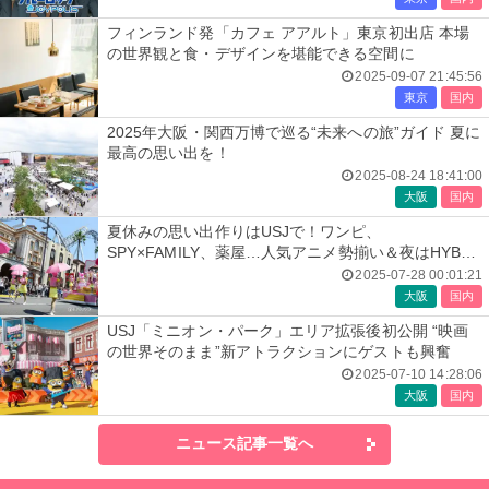
フィンランド発「カフェ アアルト」東京初出店 本場
の世界観と食・デザインを堪能できる空間に
2025-09-07 21:45:56
東京
国内
2025年大阪・関西万博で巡る“未来への旅”ガイド 夏に
最高の思い出を！
2025-08-24 18:41:00
大阪
国内
夏休みの思い出作りはUSJで！ワンピ、
SPY×FAMILY、薬屋…人気アニメ勢揃い＆夜はHYBE
JAPANコラボステージに熱狂
2025-07-28 00:01:21
大阪
国内
USJ「ミニオン・パーク」エリア拡張後初公開 “映画
の世界そのまま”新アトラクションにゲストも興奮
2025-07-10 14:28:06
大阪
国内
ニュース記事一覧へ