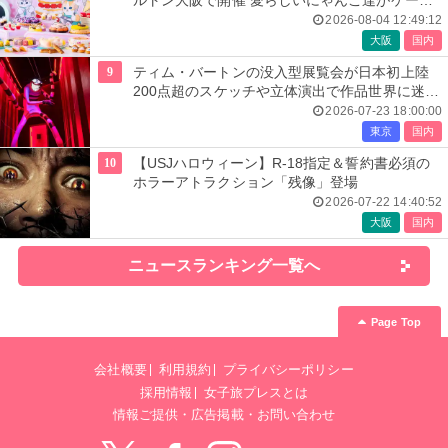
ルトン大阪で開催 愛らしいにゃんこ達がケーキ
に
2026-08-04 12:49:12
大阪
国内
9
ティム・バートンの没入型展覧会が日本初上陸
200点超のスケッチや立体演出で作品世界に迷い
込む
2026-07-23 18:00:00
東京
国内
10
【USJハロウィーン】R-18指定＆誓約書必須の
ホラーアトラクション「残像」登場
2026-07-22 14:40:52
大阪
国内
ニュースランキング一覧へ
Page Top
会社概要
利用規約
プライバシーポリシー
採用情報
女子旅プレスとは
情報ご提供・広告掲載・お問い合わせ