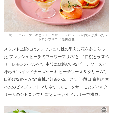
下段 ミニパンケーキとスモークサーモンにレモンの酸味が効いたシ
トロンブリニ／提供画像
スタンド上段にはフレッシュな桃の果肉に花をあしらっ
た“フレッシュピーチのフラワーマリネ”と、“白桃とラズベ
リーレモンのソルベ“、中段には艶やかなピーチソースと
味わう“ベイクドチーズケーキ ピーチソース＆クリーム”、
口溶けなめらかな“白桃と紅茶のムース”。下段は”白桃と生
ハムのビネグレットマリネ“、”スモークサーモとディルク
リームのシトロンブリニ“といったセイボリーで構成。